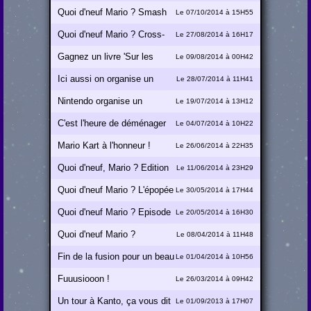
Quoi d'neuf Mario ? Smash
Le 07/10/2014 à 15H55
Bros., fonds d'écran et Toad
Quoi d'neuf Mario ? Cross-
Le 27/08/2014 à 16H17
over Mario Kart of Doom
Gagnez un livre 'Sur les
Le 09/08/2014 à 00H42
traces de Miyamoto' !
Ici aussi on organise un
Le 28/07/2014 à 11H41
concours MK8 !
Nintendo organise un
Le 19/07/2014 à 13H12
concours MK8
C'est l'heure de déménager
Le 04/07/2014 à 10H22
Mario Kart à l'honneur !
Le 26/06/2014 à 22H35
Quoi d'neuf, Mario ? Edition
Le 11/06/2014 à 23H29
E3 2014
Quoi d'neuf Mario ? L'épopée
Le 30/05/2014 à 17H44
des DLC
Quoi d'neuf Mario ? Episode
Le 20/05/2014 à 16H30
2
Quoi d'neuf Mario ?
Le 08/04/2014 à 11H48
Fin de la fusion pour un beau
Le 01/04/2014 à 10H56
poisson !
Fuuusiooon !
Le 26/03/2014 à 09H42
Un tour à Kanto, ça vous dit
Le 01/09/2013 à 17H07