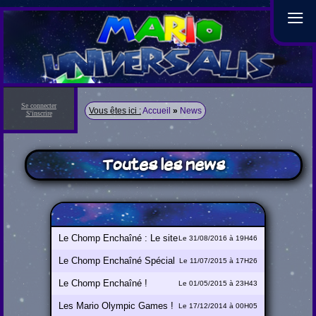
≡
Se connecter
Vous êtes ici :
Accueil
»
News
S'inscrire
Toutes les news
Le Chomp Enchaîné : Le site
Le 31/08/2016 à 19H46
officiel !
Le Chomp Enchaîné Spécial
Le 11/07/2015 à 17H26
E3
Le Chomp Enchaîné !
Le 01/05/2015 à 23H43
Les Mario Olympic Games !
Le 17/12/2014 à 00H05