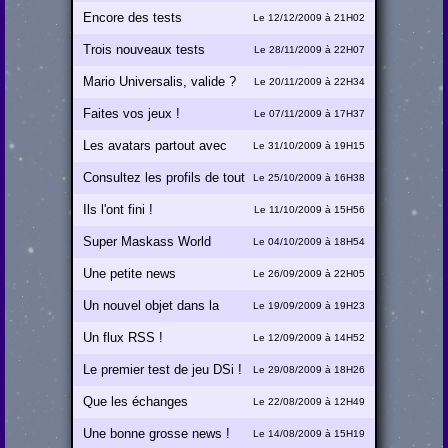
Encore des tests
Le 12/12/2009 à 21H02
Trois nouveaux tests
Le 28/11/2009 à 22H07
Mario Universalis, valide ?
Le 20/11/2009 à 22H34
Faites vos jeux !
Le 07/11/2009 à 17H37
Les avatars partout avec
Le 31/10/2009 à 19H15
vous !
Consultez les profils de tout
Le 25/10/2009 à 16H38
le monde !
Ils l'ont fini !
Le 11/10/2009 à 15H56
Super Maskass World
Le 04/10/2009 à 18H54
Une petite news
Le 26/09/2009 à 22H05
Un nouvel objet dans la
Le 19/09/2009 à 19H23
boutique !
Un flux RSS !
Le 12/09/2009 à 14H52
Le premier test de jeu DSi !
Le 29/08/2009 à 18H26
Que les échanges
Le 22/08/2009 à 12H49
commencent !
Une bonne grosse news !
Le 14/08/2009 à 15H19