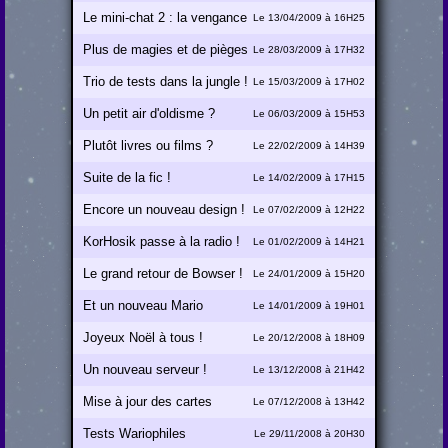
Le mini-chat 2 : la vengance
Le 13/04/2009 à 16H25
du retour.
Plus de magies et de pièges
Le 28/03/2009 à 17H32
dans les cartes Nintendo !
Trio de tests dans la jungle !
Le 15/03/2009 à 17H02
Un petit air d'oldisme ?
Le 06/03/2009 à 15H53
Plutôt livres ou films ?
Le 22/02/2009 à 14H39
Suite de la fic !
Le 14/02/2009 à 17H15
Encore un nouveau design !
Le 07/02/2009 à 12H22
KorHosik passe à la radio !
Le 01/02/2009 à 14H21
Le grand retour de Bowser !
Le 24/01/2009 à 15H20
Et un nouveau Mario
Le 14/01/2009 à 19H01
Universalis, un !
Joyeux Noël à tous !
Le 20/12/2008 à 18H09
Un nouveau serveur !
Le 13/12/2008 à 21H42
Mise à jour des cartes
Le 07/12/2008 à 13H42
Tests Wariophiles
Le 29/11/2008 à 20H30