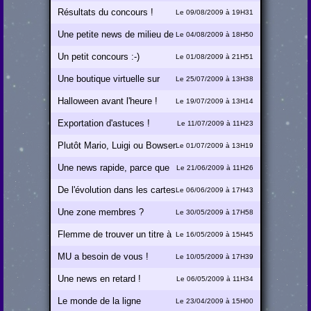
Résultats du concours !
Le 09/08/2009 à 19H31
Une petite news de milieu de
Le 04/08/2009 à 18H50
semaine
Un petit concours :-)
Le 01/08/2009 à 21H51
Une boutique virtuelle sur
Le 25/07/2009 à 13H38
MU !
Halloween avant l'heure !
Le 19/07/2009 à 13H14
Exportation d'astuces !
Le 11/07/2009 à 11H23
Plutôt Mario, Luigi ou Bowser
Le 01/07/2009 à 13H19
?
Une news rapide, parce que
Le 21/06/2009 à 11H26
j'ai pas le temps :-(
De l'évolution dans les cartes
Le 06/06/2009 à 17H43
!
Une zone membres ?
Le 30/05/2009 à 17H58
Flemme de trouver un titre à
Le 16/05/2009 à 15H45
cette news :-)
MU a besoin de vous !
Le 10/05/2009 à 17H39
Une news en retard !
Le 06/05/2009 à 11H34
Le monde de la ligne
Le 23/04/2009 à 15H00