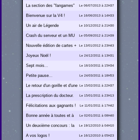
?
La section des "fangames"
Le 06/07/2013 à 22H37
refait son apparition
Bienvenue sur la V4 !
Le 16/06/2013 à 14H33
Un air de Légende
Le 10/12/2012 à 21H30
Crash du serveur et un MU
Le 05/09/2012 à 21H39
V4 !
Nouvelle édition de cartes +
Le 13/01/2012 à 23H43
tests 3DS !
Joyeux Noël !
Le 24/12/2011 à 13H31
Sept mois...
Le 16/10/2011 à 15H34
Petite pause...
Le 24/03/2011 à 18H53
Le retour d'un gorille et d'une
Le 15/02/2011 à 22H37
tortue
La prescription du docteur.
Le 15/01/2011 à 23H13
Félicitations aux gagnants !
Le 11/01/2011 à 17H42
Bonne année à toutes et à
Le 02/01/2011 à 08H40
tous !
Un deuxième concours : la
Le 19/12/2010 à 04H10
chasse au trésor !
A vos logos !
Le 16/12/2010 à 05H23