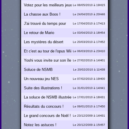
Votez pour les meilleurs jeux
Le 08/05/2010 à 19H15
Mario !
La chasse aux Boos !
Le 24/04/2010 à 20H46
J'ai trouvé du temps pour
Le 17/04/2010 à 17H13
une news o/
Le retour de Mario
Le 03/04/2010 à 18H54
Universalis !
Les mystères du désert
Le 20/03/2010 à 17H52
révélés !
Et c'est au tour de l'opus Wii
Le 06/03/2010 à 23H10
!
Yoshi vous invite sur son île
Le 27/02/2010 à 14H01
!
Soluce de NSMB
Le 20/02/2010 à 11H38
complètement illustrée !
Un nouveau jeu NES
Le 07/02/2010 à 19H00
Suite des illustrations !
Le 31/01/2010 à 14H41
La soluce de NSMB illustrée
Le 17/01/2010 à 18H31
!
Résultats du concours !
Le 09/01/2010 à 17H50
Le grand concours de Noël !
Le 23/12/2009 à 14H31
Notez les astuces !
Le 20/12/2009 à 15H57