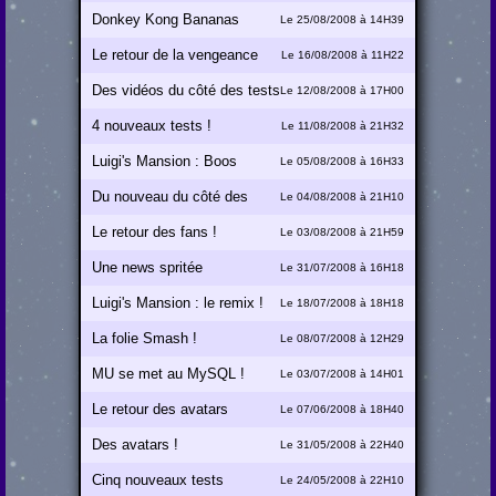
Donkey Kong Bananas
Le 25/08/2008 à 14H39
Quest
Le retour de la vengeance
Le 16/08/2008 à 11H22
des vidéos 2 : la suite du début
Des vidéos du côté des tests
Le 12/08/2008 à 17H00
SNES
4 nouveaux tests !
Le 11/08/2008 à 21H32
Luigi's Mansion : Boos
Le 05/08/2008 à 16H33
Havoc
Du nouveau du côté des
Le 04/08/2008 à 21H10
tests !
Le retour des fans !
Le 03/08/2008 à 21H59
Une news spritée
Le 31/07/2008 à 16H18
Luigi's Mansion : le remix !
Le 18/07/2008 à 18H18
La folie Smash !
Le 08/07/2008 à 12H29
MU se met au MySQL !
Le 03/07/2008 à 14H01
Le retour des avatars
Le 07/06/2008 à 18H40
Des avatars !
Le 31/05/2008 à 22H40
Cinq nouveaux tests
Le 24/05/2008 à 22H10