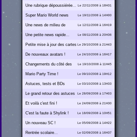
Une rubrique dépoussiérée...
Le 22/11/2008 à 18H31
Super Mario World news
Le 19/11/2008 à 14H00
Une news de milieu de
Le 12/11/2008 à 16H19
semaine :-)
Une petite news rapide...
Le 08/11/2008 à 20H36
Petite mise à jour des cartes
Le 29/10/2008 à 21H43
et une nouvelle fic
De nouveaux avatars !
Le 24/10/2008 à 16H17
Changements du côté des
Le 19/10/2008 à 11H45
cartes Mario !
Mario Party Time !
Le 09/10/2008 à 19H12
Astuces, tests et BDs
Le 03/10/2008 à 13H33
Le grand retour des astuces
Le 28/09/2008 à 17H03
sur MU !
Et voilà c'est fini !
Le 24/09/2008 à 21H30
C'est la faute à Shylink !
Le 18/09/2008 à 10H51
Un nouveau SC !
Le 05/09/2008 à 14H22
Rentrée scolaire...
Le 02/09/2008 à 16H37