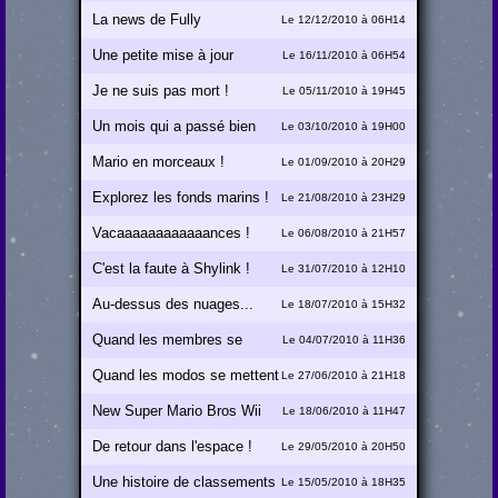
La news de Fully
Le 12/12/2010 à 06H14
Une petite mise à jour
Le 16/11/2010 à 06H54
Je ne suis pas mort !
Le 05/11/2010 à 19H45
Un mois qui a passé bien
Le 03/10/2010 à 19H00
trop vite
Mario en morceaux !
Le 01/09/2010 à 20H29
Explorez les fonds marins !
Le 21/08/2010 à 23H29
Vacaaaaaaaaaaaances !
Le 06/08/2010 à 21H57
C'est la faute à Shylink !
Le 31/07/2010 à 12H10
Au-dessus des nuages...
Le 18/07/2010 à 15H32
Quand les membres se
Le 04/07/2010 à 11H36
mettent au boulot
Quand les modos se mettent
Le 27/06/2010 à 21H18
au boulot
New Super Mario Bros Wii
Le 18/06/2010 à 11H47
revient !
De retour dans l'espace !
Le 29/05/2010 à 20H50
Une histoire de classements
Le 15/05/2010 à 18H35