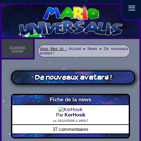
≡
Se connecter
Vous êtes ici :
Accueil
»
News
»
De nouveaux
S'inscrire
avatars !
De nouveaux avatars !
Fiche de la news
Par
KorHosik
Le 24/10/2008 à 16H17
37 commentaires