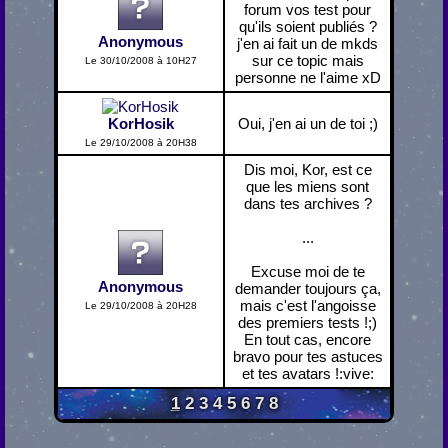
forum vos test pour
qu'ils soient publiés ?
Anonymous
j'en ai fait un de mkds
sur ce topic mais
Le 30/10/2008 à 10H27
personne ne l'aime xD
KorHosik
Oui, j'en ai un de toi ;)
Le 29/10/2008 à 20H38
Dis moi, Kor, est ce
que les miens sont
dans tes archives ?
...
Excuse moi de te
Anonymous
demander toujours ça,
mais c'est l'angoisse
Le 29/10/2008 à 20H28
des premiers tests !;)
En tout cas, encore
bravo pour tes astuces
et tes avatars !:vive:
1
2
3
4
5
6
7
8