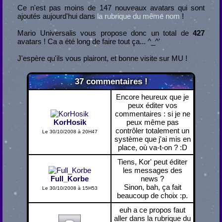
Ce n'est pas moins de 147 nouveaux avatars qui sont
ajoutés aujourd'hui dans
la rubrique du même nom
!
Mario Universalis vous propose donc un total de
427
avatars ! Ca a été long de faire tout ça... ^_^'
J'espère qu'ils vous plairont, et bonne visite sur MU !
37
commentaires !
Encore heureux que je
peux éditer vos
commentaires : si je ne
KorHosik
peux même pas
contrôler totalement un
Le 30/10/2008 à 20H47
système que j'ai mis en
place, où va-t-on ? :D
Tiens, Kor' peut éditer
les messages des
Full_Korbe
news ?
Sinon, bah, ça fait
Le 30/10/2008 à 15H53
beaucoup de choix :p.
euh a ce propos faut
aller dans la rubrique du