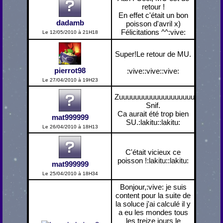
retour !
En effet c'était un bon
dadamb
poisson d'avril x)
Félicitations ^^:vive:
Le 12/05/2010 à 21H18
Super!Le retour de MU.
pierrot98
:vive::vive::vive:
Le 27/04/2010 à 19H23
Zuuuuuuuuuuuuuuuuuuuuuuuuuuu
Snif.
Ca aurait été trop bien
mat999999
SU.:lakitu::lakitu:
Le 26/04/2010 à 18H13
C'était vicieux ce
poisson !:lakitu::lakitu:
mat999999
Le 25/04/2010 à 18H34
Bonjour,:vive: je suis
content pour la suite de
la soluce j'ai calculé il y
a eu les mondes tous
les treize jours le