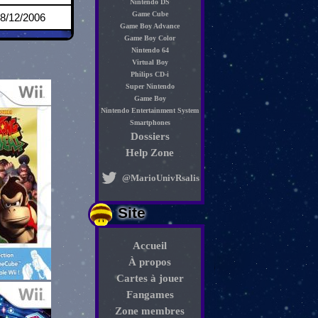
Nintendo DS
Game Cube
8/12/2006
Game Boy Advance
Game Boy Color
Nintendo 64
Virtual Boy
Philips CD-i
Super Nintendo
Game Boy
Nintendo Entertainment System
Smartphones
Dossiers
Help Zone
@MarioUnivRsalis
Site
Accueil
À propos
Cartes à jouer
Fangames
Zone membres