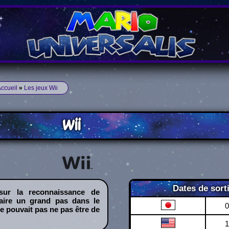
ccueil
»
Les jeux Wii
Wii
Dates de sort
sur la reconnaissance de
aire un grand pas dans le
0
e pouvait pas ne pas être de
1