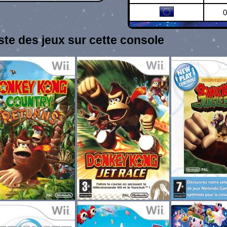
0
ste des jeux sur cette console