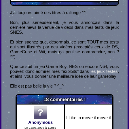
J'ai toujours aimé ces titres à rallonge ^^
Bon, plus sérieusement, je vous annonçais dans la
dernière news la venue de vidéos dans mes tests de jeux
SNES.
Et bien sachez que, désormais, ce sont TOUT mes tests
qui sont illustrés par des vidéos (exceptés ceux de DS,
GameCube et Wii, mais ça peut se comprendre, non ?
^^).
Que ce soit un jeu Game Boy, NES ou encore N64, vous
pouvez donc admirer mes "exploits" dans
les jeux testés
,
et ainsi vous donner une meilleure idée de leur gameplay !
Elle est pas belle la vie ? ^_^
18
commentaires !
I Like to move it move it
Anonymous
Le 22/08/2008 à 11H57