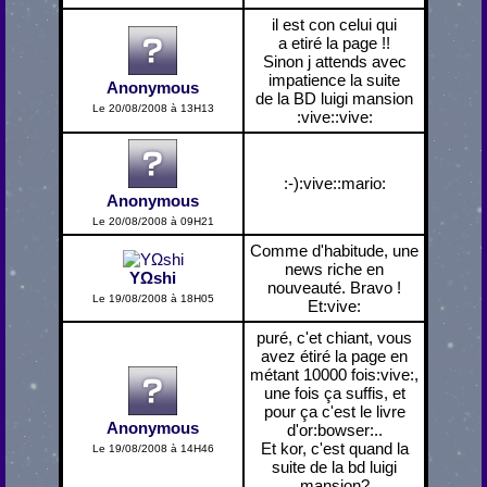
il est con celui qui
a etiré la page !!
Sinon j attends avec
impatience la suite
Anonymous
de la BD luigi mansion
Le 20/08/2008 à 13H13
:vive::vive:
:-):vive::mario:
Anonymous
Le 20/08/2008 à 09H21
Comme d'habitude, une
news riche en
YΩshi
nouveauté. Bravo !
Le 19/08/2008 à 18H05
Et:vive:
puré, c'et chiant, vous
avez étiré la page en
métant 10000 fois:vive:,
une fois ça suffis, et
pour ça c'est le livre
Anonymous
d'or:bowser:..
Et kor, c'est quand la
Le 19/08/2008 à 14H46
suite de la bd luigi
mansion?