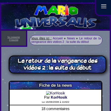
≡
Se connecter
Vous êtes ici :
Accueil
»
News
»
Le retour de la
S'inscrire
vengeance des vidéos 2 : la suite du début
Le retour de la vengeance des
vidéos 2 : la suite du début
Fiche de la news
Par
KorHosik
Le 16/08/2008 à 11H22
18 commentaires