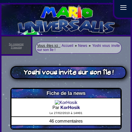
≡
Se connecter
Vous êtes ici :
Accueil
»
News
»
Yoshi vous invite
S'inscrire
sur son île !
Yoshi vous invite sur son île !
Fiche de la news
Par
KorHosik
Le 27/02/2010 à 14H01
46 commentaires