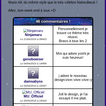
Mario 64
, du même style que le très célèbre Naheulbeuk !
Allez, bon week-end à tous =D
46
commentaires !
Personnellement je
trouve ce thème très
Ninjamaru
réussi.
Le 21/04/2010 à 09H23
Bravo à tous les 2
Moi qui adore yoshi je
suis heureux!
genobowser
Le 04/04/2010 à 14H56
j adore le nouveau
design:vive::vive::vive::yoshi:
damsabyss
Le 03/04/2010 à 22H37
Joli le design, je l'ai
MU_Officiel
essayé il me plait.
Le 20/03/2010 à 23H16