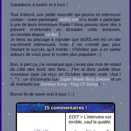
Salutations à toutes et à tous !
Tout d'abord, une petite nouvelle qui pourra en intéresser
certain : notre partenaire
ds001.net
m'a invité à participer
à une de leurs émissions Radio ! Vous pouvez donc dès à
présent m'entendre en écoutant cette émission,
accessible depuis
ce lien
!
Je tiens au passage à signaler que ds001.net est un site
sacrément intéressant, mais il ne connait pas pour
l'instant le succès qu'il mérite : n'hésitez pas à en parler
autours de vous pour le rendre plus populaire ;-)
Bon, à part ça, j'ai remarqué que j'avais pas mal de retard
du côté des tests des fans... J'en ai donc publié deux
nouveaux (que j'ai reçu en Octobre dernier, mais chut !
^_^') : un d'ictomario sur
Super Mario Bros Deluxe
et un
de marioshi sur
Donkey Kong : King Of Swing
!
Bonne fin de week-end à tous ! :-)
15
commentaires !
EDIT > L'interview est
terrible, sauf la qualité.