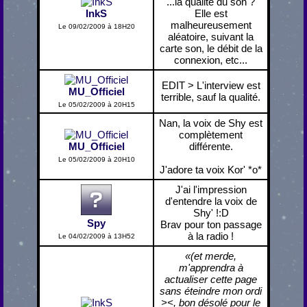
...la qualité du son ?
InkS
Elle est
malheureusement
Le 09/02/2009 à 18H20
aléatoire, suivant la
carte son, le débit de la
connexion, etc...
EDIT > L'interview est
MU_Officiel
terrible, sauf la qualité.
Le 05/02/2009 à 20H15
Nan, la voix de Shy est
complètement
MU_Officiel
différente.
Le 05/02/2009 à 20H10
J'adore ta voix Kor' *o*
J'ai l'impression
d'entendre la voix de
Shy' !:D
Spy
Brav pour ton passage
à la radio !
Le 04/02/2009 à 13H52
«(et merde,
m'apprendra à
actualiser cette page
sans éteindre mon ordi
><, bon désolé pour le