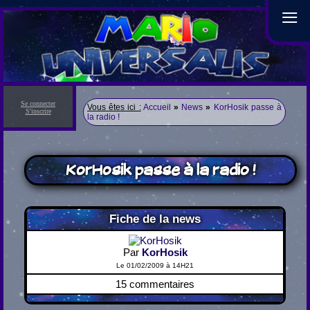
≡
Se connecter
Vous êtes ici :
Accueil
»
News
»
KorHosik passe à
S'inscrire
la radio !
KorHosik passe à la radio !
Fiche de la news
Par
KorHosik
Le 01/02/2009 à 14H21
15 commentaires