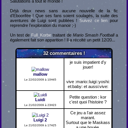
Salutations à tout le monde !
Déjà deux news sans aucune nouvelle de la fic
d'Eboorifée ! Que ses fans soient soulagés, la suite des
aventures de Luigi sont publiées !
Suivez ce lien
pour
reprendre l'exploration du manoir ;-)
Un test de
Full_Korbe
traitant de
Mario Smash Football
a
également fait son apparition ! Il a récolté un petit 12/20...
32
commentaires !
je suis impatient d'y
jouer!
mallow
Le 22/02/2009 à 10H45
vive :mario::luigi::yoshi:
et:baby: et aussi:vive:
Petite question : kor
Luidi
c'est quoi l'histoire ?
Le 21/02/2009 à 23H23
Ce jeu a l'air assez
marant.
Luigi 2
Surtout que le Maskass
Le 21/02/2009 à 17H25
a une bouée.