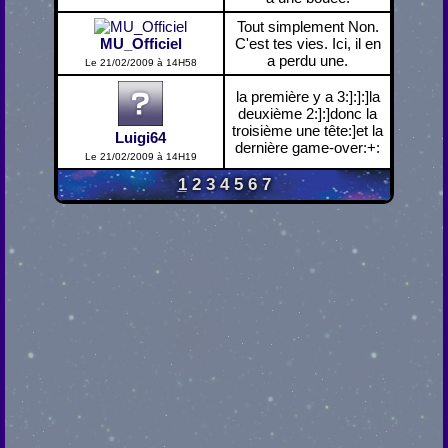
Tout simplement Non.
MU_Officiel
C'est tes vies. Ici, il en
a perdu une.
Le 21/02/2009 à 14H58
la première y a 3:]:]:]la
deuxième 2:]:]donc la
troisième une tête:]et la
Luigi64
dernière game-over:+:
Le 21/02/2009 à 14H19
1
2
3
4
5
6
7