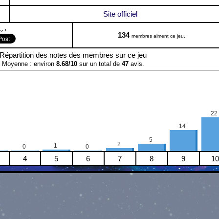
Site officiel
z !
134
membres aiment ce jeu.
Répartition des notes des membres sur ce jeu
Moyenne : environ
8.68
/
10
sur un total de
47
avis.
22
14
5
2
1
0
0
4
5
6
7
8
9
10