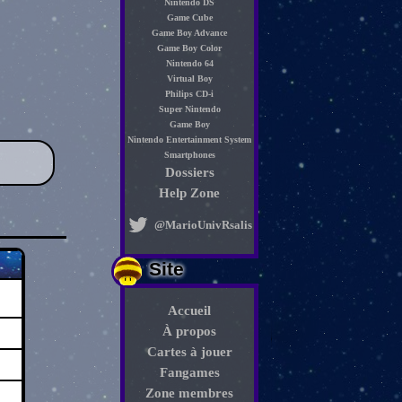
Nintendo DS
Game Cube
Game Boy Advance
Game Boy Color
Nintendo 64
Virtual Boy
Philips CD-i
Super Nintendo
Game Boy
Nintendo Entertainment System
Smartphones
Dossiers
Help Zone
@MarioUnivRsalis
Site
Accueil
À propos
Cartes à jouer
Fangames
Zone membres