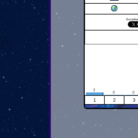
Socialise
3
0
0
1
2
3