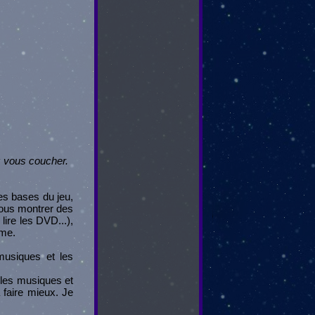
z vous coucher.
es bases du jeu,
vous montrer des
lire les DVD...),
ême.
musiques et les
r les musiques et
faire mieux. Je