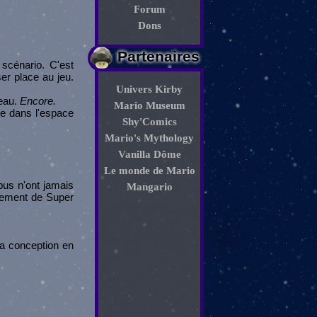
Forum
Dons
Partenaires
cénario. C'est
ser place au jeu.
Univers Kirby
teau.
Encore.
Mario Museum
e dans l'espace
Shy'Comics
Mario's Mythology
Vanilla Dôme
Le monde de Mario
us n'ont jamais
Mangario
ppement de Super
 sa conception en