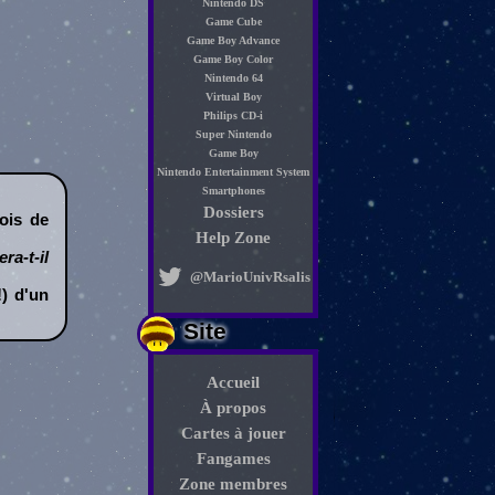
Nintendo DS
Game Cube
Game Boy Advance
Game Boy Color
Nintendo 64
Virtual Boy
Philips CD-i
Super Nintendo
Game Boy
Nintendo Entertainment System
Smartphones
Dossiers
mois de
Help Zone
ra-t-il
@MarioUnivRsalis
!) d'un
Site
Accueil
À propos
Cartes à jouer
Fangames
Zone membres