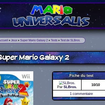
ccueil
»
Jeux
»
Super Mario Galaxy 2
»
Tests
»
Test de SLBros.
uper Mario Galaxy 2
Fiche du test
10/10
Par
SLBros.
1 commentaire