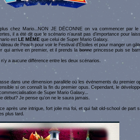
plus chez Mario...NON JE DÉCONNE on va commencer par le s
Certes, il a été dit que le scénario n'aurait pas d'importance pour lais
nario est
LE MÊME
que celui de Super Mario Galaxy.
château de Peach pour voir le Festival d'Étoiles et pour manger un gâ
qui arrive en premier, et il prends la
bonne
princesse puis se barr
l n'y a aucune différence entre les deux scénarios.
sse dans une dimension parallèle où les événements du premier op
hensible si on connaît la fin du premier opus. Cependant, le dévelo
ommercialisation de Super Mario Galaxy...
 le début? Je pense qu'on ne le saura jamais.
après une intrigue, fort jolie ma foi, et qui fait old-school de part
s plus tard.