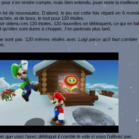
os pour s'en rendre compte, mais bien entendu, jouer reste la meilleure 
ot de nouveautés. D'abord, le jeu est cette fois réparti en 6 monde
achés, et de boss, le tout pour 120 étoiles.
oir obtenu ces 120 étoiles, 120 nouvelles se débloquent, ce qui en fait
out qu'elles sont dures à chopper. J'en parlerais plus tard.
 ne sont pas
'120 mêmes étoiles avec Luigi parce qu'il faut combler 
es.
ois que vous l'avez débloqué il comble le vide si vous l'utilisez pas.