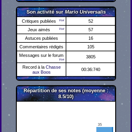
Son activité sur
Mario Universalis
Critiques publiées
Voir
52
Jeux aimés
Voir
57
Astuces publiées
16
Commentaires rédigés
105
Messages sur le forum
3805
Voir
Record à la
Chasse
00:36:740
aux Boos
Répartition de ses notes (moyenne :
8.5/10)
35