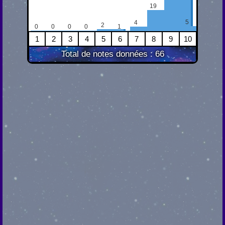
19
5
4
2
1
0
0
0
0
1
2
3
4
5
6
7
8
9
10
Total de notes données : 66