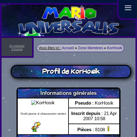
≡
Se connecter
Vous êtes ici :
Accueil
»
Zone Membres
»
KorHosik
S'inscrire
Profil de KorHosik
Informations générales
Pseudo
: KorHosik
Inscrit depuis
: 21 Apr
Yoshi jaune à chaussures vertes
2007 10:58
Pièces
: 8108