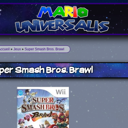
ccueil
»
Jeux
»
Super Smash Bros. Brawl
per Smash Bros. Brawl