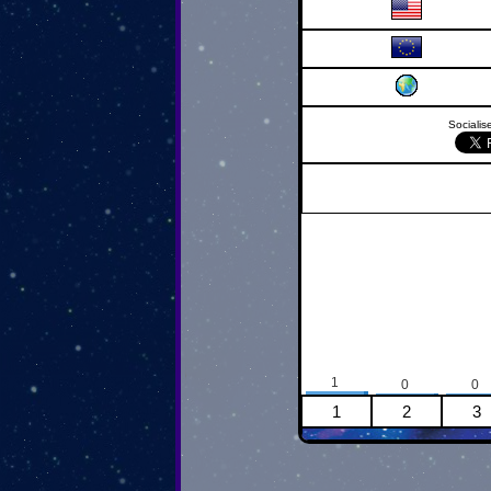
Socialise
1
0
0
1
2
3