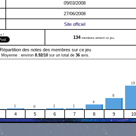
09/03/2008
27/06/2008
Site officiel
z !
134
membres aiment ce jeu.
Répartition des notes des membres sur ce jeu
Moyenne : environ
8.92
/
10
sur un total de
36
avis.
19
9
4
1
1
1
0
4
5
6
7
8
9
10