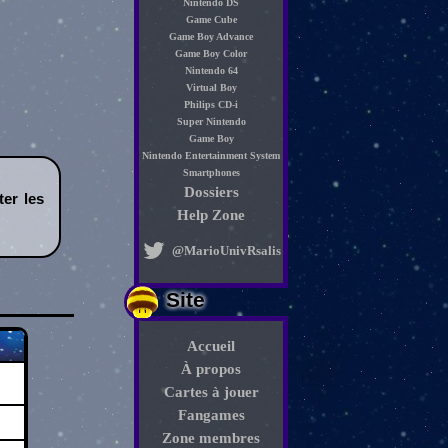
Nintendo DS
Game Cube
Game Boy Advance
Game Boy Color
Nintendo 64
Virtual Boy
Philips CD-i
Super Nintendo
Game Boy
Nintendo Entertainment System
Smartphones
Dossiers
er les
Help Zone
@MarioUnivRsalis
Site
Accueil
À propos
Cartes à jouer
Fangames
Zone membres