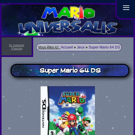
≡
Se connecter
Vous êtes ici :
Accueil
»
Jeux
»
Super Mario 64 DS
S'inscrire
Super Mario 64 DS