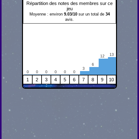
Répartition des notes des membres sur ce
jeu
Moyenne : environ
9.03
/
10
sur un total de
34
avis.
13
12
6
3
0
0
0
0
0
0
1
2
3
4
5
6
7
8
9
10