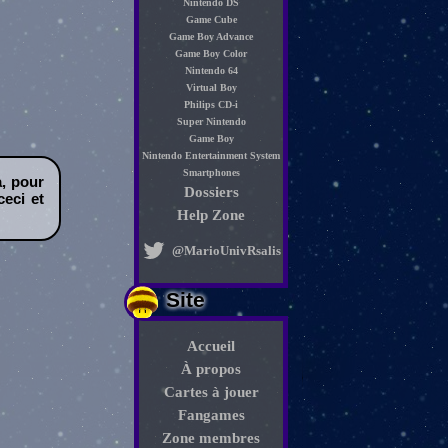
Nintendo DS
Game Cube
Game Boy Advance
Game Boy Color
Nintendo 64
Virtual Boy
Philips CD-i
Super Nintendo
Game Boy
Nintendo Entertainment System
Smartphones
a, pour
Dossiers
eci et
Help Zone
@MarioUnivRsalis
Site
Accueil
À propos
Cartes à jouer
Fangames
Zone membres