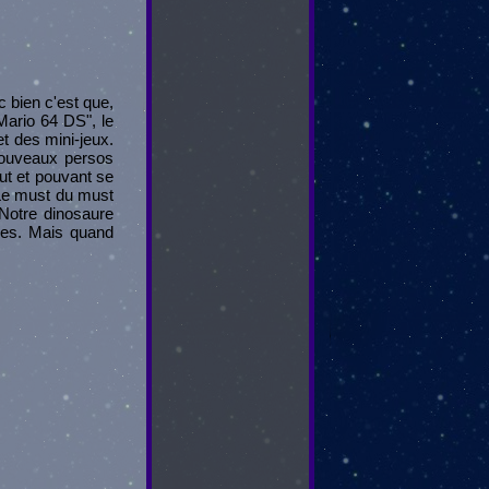
c bien c'est que,
Mario 64 DS", le
t des mini-jeux.
nouveaux persos
aut et pouvant se
 Le must du must
Notre dinosaure
mes. Mais quand