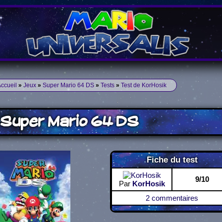
ccueil
»
Jeux
»
Super Mario 64 DS
»
Tests
»
Test de KorHosik
Super Mario 64 DS
Fiche du test
9/10
Par
KorHosik
2 commentaires