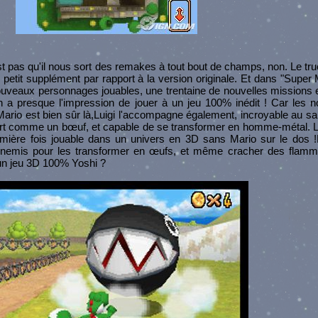
st pas qu'il nous sort des remakes à tout bout de champs, non. Le tru
 petit supplément par rapport à la version originale. Et dans "Super 
nouveaux personnages jouables, une trentaine de nouvelles missions e
n a presque l'impression de jouer à un jeu 100% inédit ! Car les 
i Mario est bien sûr là,Luigi l'accompagne également, incroyable au s
, fort comme un bœuf, et capable de se transformer en homme-métal.
emière fois jouable dans un univers en 3D sans Mario sur le dos !
ennemis pour les transformer en œufs, et même cracher des flam
 un jeu 3D 100% Yoshi ?