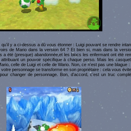
qu'il y a ci-dessus a dû vous étonner : Luigi pouvant se rendre intan
voirs de Mario dans la version 64 ? Et bien si, mais dans la vers
es a été (presque) abandonnée,et les blocs les enfermant ont été r
 attribuant un pouvoir spécifique à chaque perso. Mais les casque
rio, celle de Luigi et celle de Wario. Non, ce n'est pas une blague :
x, votre personnage se transforme en son propriétaire : cela vous évite
pour changer de personnage. Bon, d'accord, c'est un truc complè