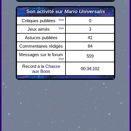
Son activité sur
Mario Universalis
Critiques publiées
Voir
0
Jeux aimés
Voir
3
Astuces publiées
41
Commentaires rédigés
84
Messages sur le forum
559
Voir
Record à la
Chasse
00:34:102
aux Boos