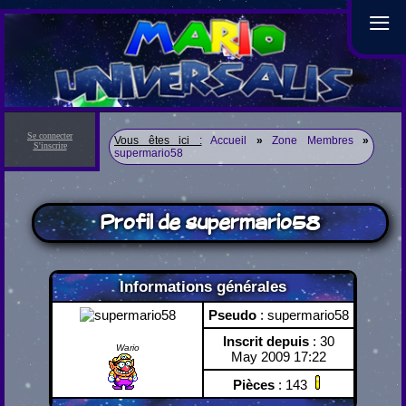
≡
Se connecter
Vous êtes ici :
Accueil
»
Zone Membres
»
S'inscrire
supermario58
Profil de supermario58
Informations générales
Pseudo
: supermario58
Inscrit depuis
: 30
Wario
May 2009 17:22
Pièces
: 143