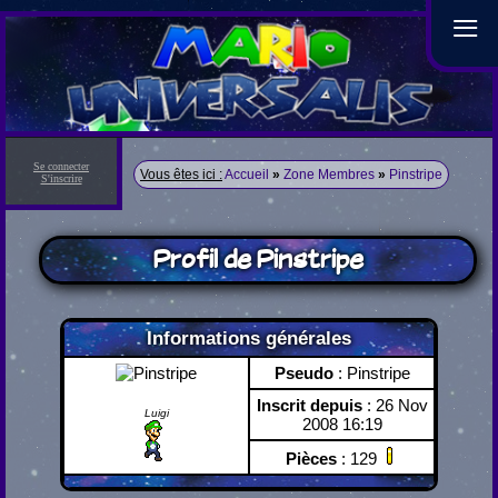
≡
Se connecter
Vous êtes ici :
Accueil
»
Zone Membres
»
Pinstripe
S'inscrire
Profil de Pinstripe
Informations générales
Pseudo
: Pinstripe
Inscrit depuis
: 26 Nov
Luigi
2008 16:19
Pièces
: 129