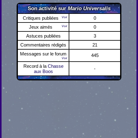
Son activité sur
Mario Universalis
Critiques publiées
Voir
0
Jeux aimés
Voir
0
Astuces publiées
3
Commentaires rédigés
21
Messages sur le forum
445
Voir
Record à la
Chasse
-
aux Boos