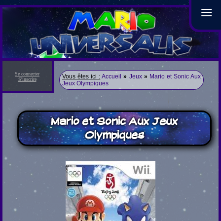
≡
Se connecter
Vous êtes ici :
Accueil
»
Jeux
»
Mario et Sonic Aux
S'inscrire
Jeux Olympiques
Mario et Sonic Aux Jeux
Olympiques