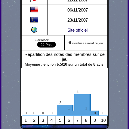
06/11/2007
23/11/2007
Site officiel
Socialisez !
6
membres aiment ce jeu.
Répartition des notes des membres sur ce
jeu
Moyenne : environ
6.5
/
10
sur un total de
8
avis.
4
2
1
1
0
0
0
0
0
0
1
2
3
4
5
6
7
8
9
10