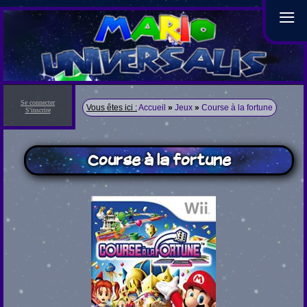
≡
Se connecter
Vous êtes ici :
Accueil
»
Jeux
»
Course à la fortune
S'inscrire
Course à la fortune