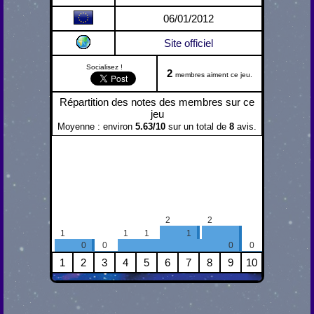
06/01/2012
Site officiel
Socialisez !
2
membres aiment ce jeu.
Répartition des notes des membres sur ce
jeu
Moyenne : environ
5.63
/
10
sur un total de
8
avis.
2
2
1
1
1
1
0
0
0
0
1
2
3
4
5
6
7
8
9
10