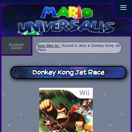
≡
Se connecter
Vous êtes ici :
Accueil
»
Jeux
»
Donkey Kong Jet
S'inscrire
Race
Donkey Kong Jet Race