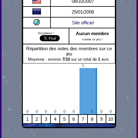
08/10/2007
25/01/2008
Site officiel
Aucun membre
Socialisez !
n'aime ce jeu !
Répartition des notes des membres sur ce
jeu
Moyenne : environ
7
/
10
sur un total de
1
avis.
1
0
0
0
0
0
0
0
0
0
1
2
3
4
5
6
7
8
9
10