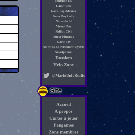
Nintendo DS
Game Cube
Game Boy Advance
Game Boy Color
Nintendo 64
Virtual Boy
Philips CD-i
Super Nintendo
Game Boy
Nintendo Entertainment System
Smartphones
Dossiers
Help Zone
@MarioUnivRsalis
Site
Accueil
À propos
Cartes à jouer
Fangames
Zone membres