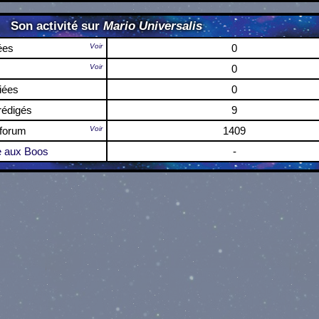
Son activité sur
Mario Universalis
ées
Voir
0
Voir
0
iées
0
édigés
9
 forum
Voir
1409
 aux Boos
-