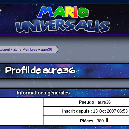
ccueil
»
Zone Membres
»
aure36
Profil de aure36
Informations générales
Pseudo
: aure36
Inscrit depuis
: 13 Oct 2007 06:53
Pièces
: 380