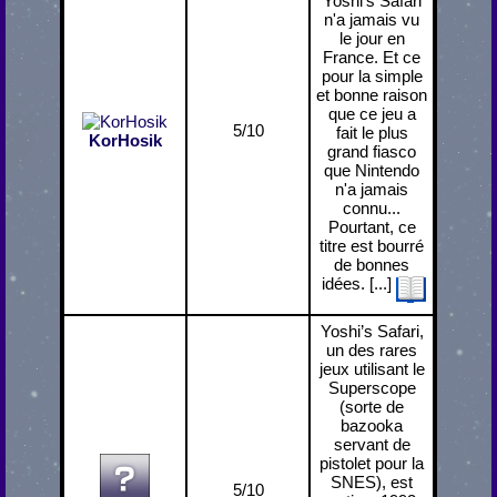
"Yoshi's Safari"
n'a jamais vu
le jour en
France. Et ce
pour la simple
et bonne raison
que ce jeu a
5/10
fait le plus
KorHosik
grand fiasco
que Nintendo
n'a jamais
connu...
Pourtant, ce
titre est bourré
de bonnes
idées. [...]
Yoshi’s Safari,
un des rares
jeux utilisant le
Superscope
(sorte de
bazooka
servant de
pistolet pour la
SNES), est
5/10