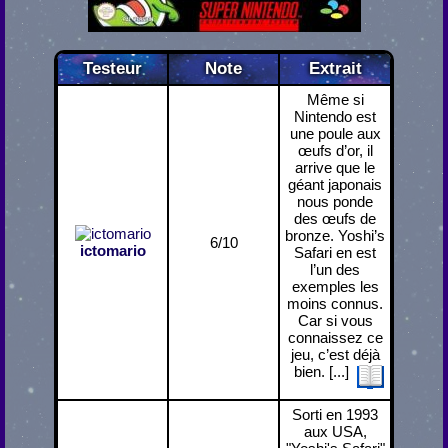
Testeur
Note
Extrait
Même si
Nintendo est
une poule aux
œufs d’or, il
arrive que le
géant japonais
nous ponde
des œufs de
bronze. Yoshi’s
6/10
ictomario
Safari en est
l’un des
exemples les
moins connus.
Car si vous
connaissez ce
jeu, c’est déjà
bien. [...]
Sorti en 1993
aux USA,