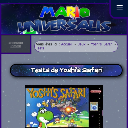
≡
Se connecter
Vous êtes ici :
Accueil
»
Jeux
»
Yoshi's Safari
»
S'inscrire
Tests
Tests de Yoshi's Safari