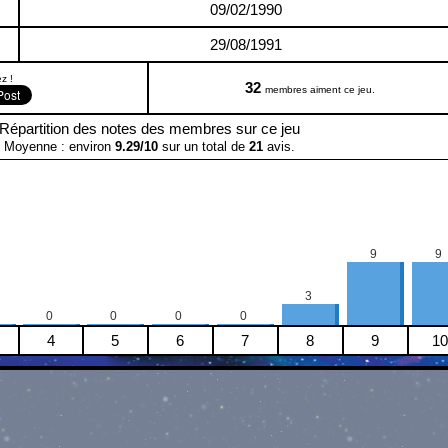
09/02/1990
29/08/1991
z !
32
membres aiment ce jeu.
Répartition des notes des membres sur ce jeu
Moyenne : environ
9.29
/
10
sur un total de
21
avis.
9
9
3
0
0
0
0
4
5
6
7
8
9
10