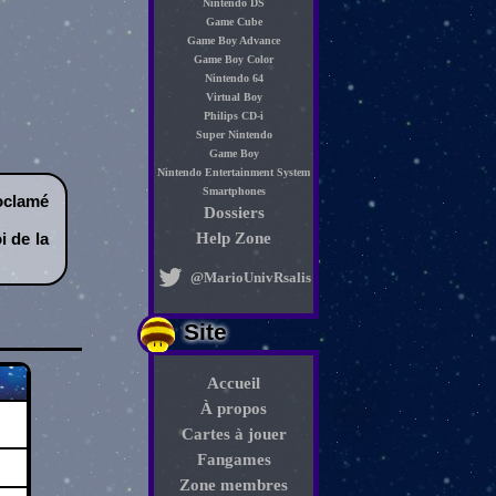
Nintendo DS
Game Cube
Game Boy Advance
Game Boy Color
Nintendo 64
Virtual Boy
Philips CD-i
Super Nintendo
Game Boy
Nintendo Entertainment System
Smartphones
roclamé
Dossiers
i de la
Help Zone
@MarioUnivRsalis
Site
Accueil
À propos
Cartes à jouer
Fangames
Zone membres