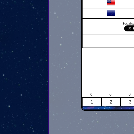
Socialise
0
0
0
1
2
3