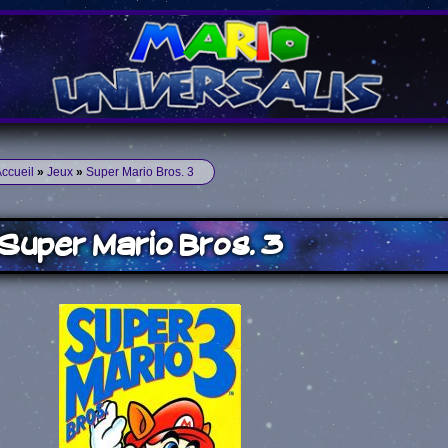
ccueil
»
Jeux
»
Super Mario Bros. 3
Super Mario Bros. 3