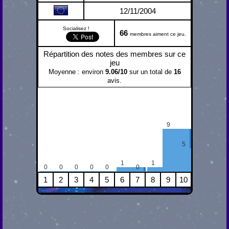
12/11/2004
Socialisez !
66
membres aiment ce jeu.
Répartition des notes des membres sur ce
jeu
Moyenne : environ
9.06
/
10
sur un total de
16
avis.
9
5
1
1
0
0
0
0
0
0
1
2
3
4
5
6
7
8
9
10