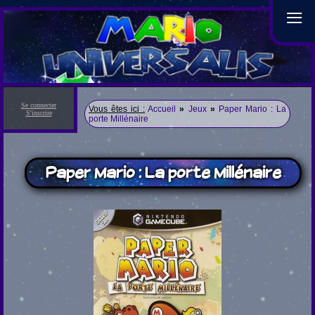
≡
Se connecter
Vous êtes ici :
Accueil
»
Jeux
»
Paper Mario : La
S'inscrire
porte Millénaire
Paper Mario : La porte Millénaire