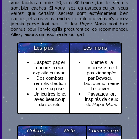
vous faudra au moins 70, voire 80 heures, tant les secrets
sont bien cachés. Si vous lisez les astuces du jeu, vous
verrez que certains secrets sont extrêmement bien
cachés, et vous vous rendrez compte que vous n'y auriez
jamais pensé tout seul. Et les
Paper Mario
sont bien
connus pour l'envie qu'ils procurent de les recommencer.
Allez, faisons un résumé de tout ça !
Les plus
Les moins
L'aspect 'papier'
Même si la
encore mieux
princesse n'est
exploité qu'avant
pas kidnappée
Des combats
par Bowser, il
remplis d'action
faut quand même
et de surprise
la sauver...
Un jeu très long,
Paysages fort
avec beaucoup
inspirés de ceux
de secrets
de
Paper Mario
Critère
Note
Commentaire