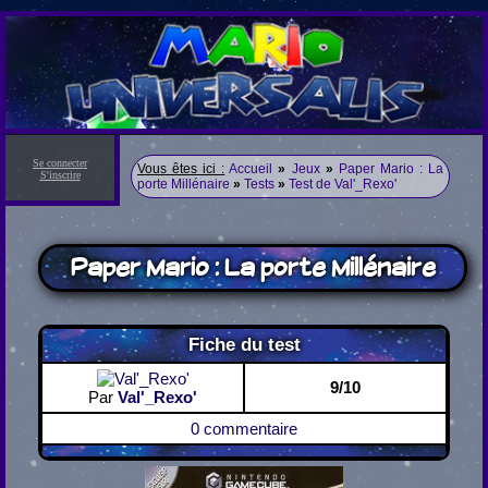
Se connecter
Vous êtes ici :
Accueil
»
Jeux
»
Paper Mario : La
S'inscrire
porte Millénaire
»
Tests
»
Test de Val'_Rexo'
Paper Mario : La porte Millénaire
Fiche du test
9/10
Par
Val'_Rexo'
0 commentaire