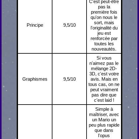
C'est peut-être
pas la
première fois
qu'on nous le
sort, mais
Principe
9,5/10
l'originalité du
jeu est
renforcée par
toutes les
nouveautés.
Si vous
n'aimez pas le
mélange 2D-
3D, c'est votre
Graphismes
9,5/10
avis. Mais en
tous cas, on ne
peut vraiment
pas dire que
c'est laid !
Simple à
maîtriser, avec
un Mario un
peu plus rapide
que dans
l'opus