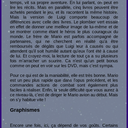
temps, vit sa propre aventure. En lui parlant, on peut en
lire les récits. Mais en parallèle, cinq livres peuvent être
achetés pendant le jeu, et ils racontent la même histoire.
Mais la version de Luigi comporte beaucoup de
différences avec celle des livres. Le plombier vert essaie
en effet de donner une meilleur image de lui-même et de
se montrer comme étant le héros le plus courageux du
monde. Le frère de Mario est parfois accompagné de
partenaires, qui ne cherchent en réalité qu'à être
remboursés de dégâts que Luigi leur à causés ou qui
attendent qu'il soit humilié autant qu'eux l'ont été à cause
de lui. Et croyez-moi, la lecture de tout ça a su plusieurs
fois m'arracher un sourire. Ca n'est qu'un petit bonus
comme on peut en voir sur les DVD, mais c'est sympa.
Pour ce qui est de la maniabilité, elle est très bonne. Mario
est un peu plus rapide que dans l'opus précédent, et les
commandes actions de combat sont également plus
faciles à réaliser. Enfin, la seule difficulté que vous aurez à
ce niveau-là, c'est de diriger le Mario avion au début. Mais
on s'y habitue vite !
Graphismes
Encore une fois, ici, ça dépend de vos goûts. Certains