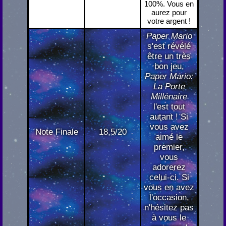
100%. Vous en
aurez pour
votre argent !
Paper Mario
s'est révélé
être un très
bon jeu,
Paper Mario:
La Porte
Millénaire
l'est tout
autant ! Si
vous avez
Note Finale
18,5/20
aimé le
premier,
vous
adorerez
celui-ci. Si
vous en avez
l'occasion,
n'hésitez pas
à vous le