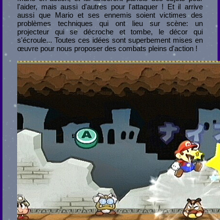
l'aider, mais aussi d'autres pour l'attaquer ! Et il arrive
aussi que Mario et ses ennemis soient victimes des
problèmes techniques qui ont lieu sur scène: un
projecteur qui se décroche et tombe, le décor qui
s'écroule... Toutes ces idées sont superbement mises en
œuvre pour nous proposer des combats pleins d'action !