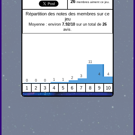
26
membres aiment ce jeu.
Répartition des notes des membres sur ce
jeu
Moyenne : environ
7.92
/
10
sur un total de
26
avis.
11
4
4
3
2
1
1
0
0
0
1
2
3
4
5
6
7
8
9
10