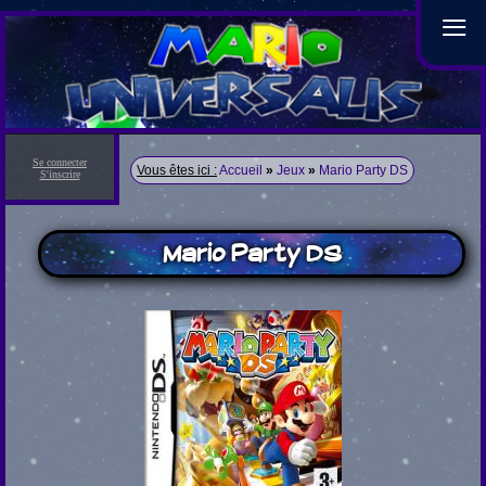
≡
Se connecter
Vous êtes ici :
Accueil
»
Jeux
»
Mario Party DS
S'inscrire
Mario Party DS