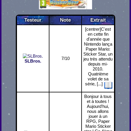
Testeur
Note
Extrait
[centrer]C'est
en cette fin
d'année que
Nintendo lança
Paper Mario:
Sticker Star, un
7/10
jeu très attendu
SLBros.
depuis mi-
2010.
Quatrième
volet de sa
série, [...]
Bonjour à tous
et à toutes !
Aujourd'hui,
nous allons
jouer à un
RPG, Paper
Mario Sticker