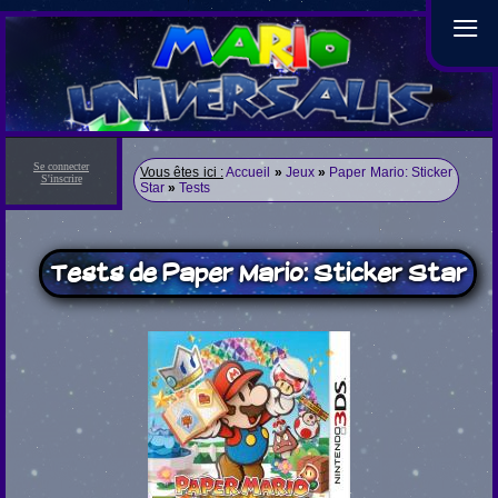
≡
Se connecter
Vous êtes ici :
Accueil
»
Jeux
»
Paper Mario: Sticker
S'inscrire
Star
»
Tests
Tests de Paper Mario: Sticker Star