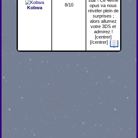
star ! Ce 4ème
8/10
opus va nous
Kobwa
révéler plein de
surprises ;
alors allumez
votre 3DS et
admirez !
[centrer]
[/centrer]