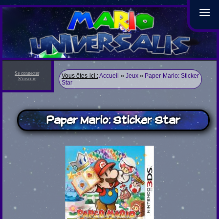
≡
Se connecter
Vous êtes ici :
Accueil
»
Jeux
»
Paper Mario: Sticker
S'inscrire
Star
Paper Mario: Sticker Star