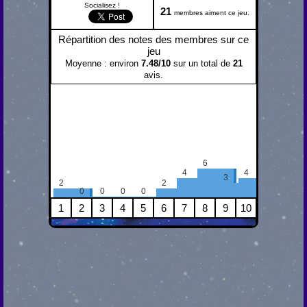
Socialisez !
21
membres aiment ce jeu.
Répartition des notes des membres sur ce
jeu
Moyenne : environ
7.48
/
10
sur un total de
21
avis.
6
4
4
3
2
2
0
0
0
0
1
2
3
4
5
6
7
8
9
10