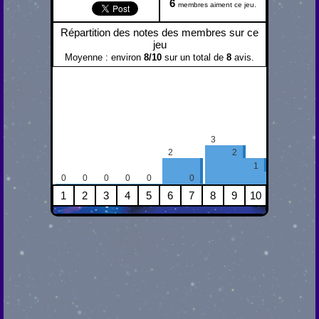
6
membres aiment ce jeu.
Répartition des notes des membres sur ce
jeu
Moyenne : environ
8
/
10
sur un total de
8
avis.
3
2
2
1
0
0
0
0
0
0
1
2
3
4
5
6
7
8
9
10