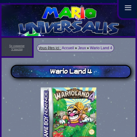
≡
Se connecter
Vous êtes ici :
Accueil
»
Jeux
»
Wario Land 4
S'inscrire
Wario Land 4