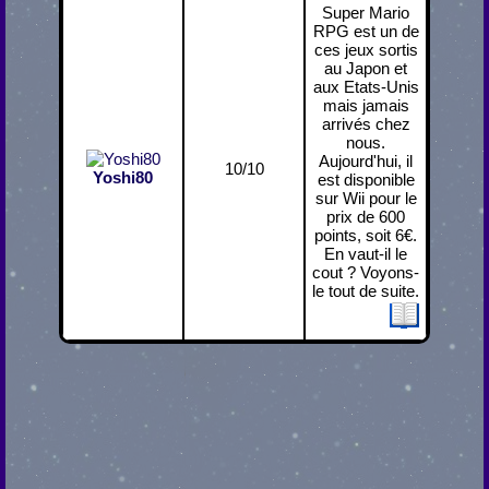
Super Mario
RPG est un de
ces jeux sortis
au Japon et
aux Etats-Unis
mais jamais
arrivés chez
nous.
Aujourd'hui, il
10/10
Yoshi80
est disponible
sur Wii pour le
prix de 600
points, soit 6€.
En vaut-il le
cout ? Voyons-
le tout de suite.