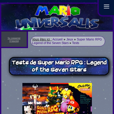
≡
Se connecter
Vous êtes ici :
Accueil
»
Jeux
»
Super Mario RPG :
S'inscrire
Legend of the Seven Stars
»
Tests
Tests de Super Mario RPG : Legend
of the Seven Stars