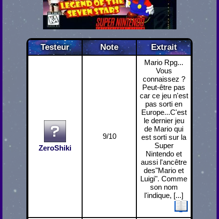
Testeur
Note
Extrait
Mario Rpg...
Vous
connaissez ?
Peut-être pas
car ce jeu n'est
pas sorti en
Europe...C'est
le dernier jeu
de Mario qui
9/10
est sorti sur la
Super
ZeroShiki
Nintendo et
aussi l'ancêtre
des"Mario et
Luigi". Comme
son nom
l'indique, [...]