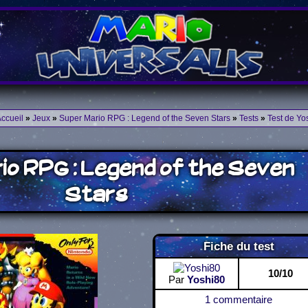
ccueil
»
Jeux
»
Super Mario RPG : Legend of the Seven Stars
»
Tests
»
Test de Yo
io RPG : Legend of the Seven
Stars
Fiche du test
10/10
Par
Yoshi80
1 commentaire