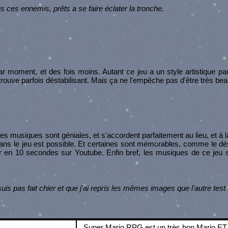
s ces ennemis, prêts a se faire éclater la tronche.
 moment, et des fois moins. Autant ce jeu a un style artistique parti
 trouve parfois déstabilisant. Mais ça ne l'empêche pas d'être très be
. Les musiques sont géniales, et s'accordent parfaitement au lieu, et à l
ans le jeu est possible. Et certaines sont mémorables, comme le d
 en 10 secondes sur Youtube. Enfin bref, les musiques de ce jeu 
is pas fait chier et que j'ai repris les mêmes images que l'autre test
Super Mario RPG est un très bon Mario ET 