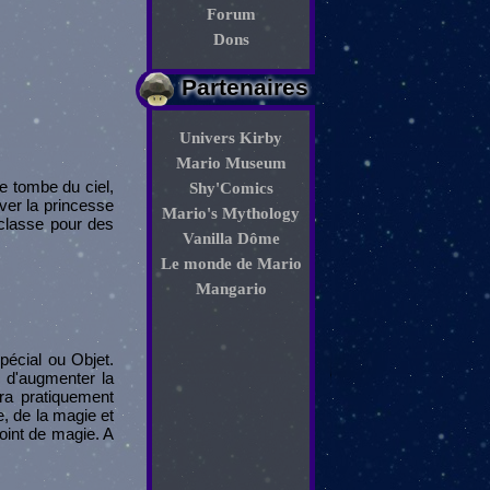
Forum
Dons
Partenaires
Univers Kirby
Mario Museum
e tombe du ciel,
Shy'Comics
ver la princesse
Mario's Mythology
 classe pour des
Vanilla Dôme
Le monde de Mario
Mangario
pécial ou Objet.
e d'augmenter la
ra pratiquement
e, de la magie et
oint de magie. A