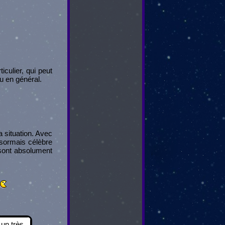
culier, qui peut
au en général.
a situation. Avec
ésormais célèbre
sont absolument
un très