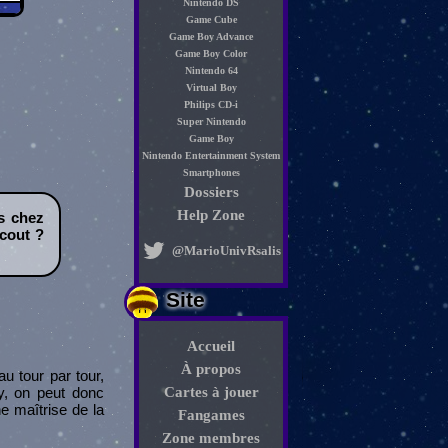
Nintendo DS
Game Cube
Game Boy Advance
Game Boy Color
Nintendo 64
Virtual Boy
Philips CD-i
Super Nintendo
Game Boy
Nintendo Entertainment System
Smartphones
Dossiers
Help Zone
s chez
 cout ?
@MarioUnivRsalis
Site
Accueil
À propos
 tour par tour,
y, on peut donc
Cartes à jouer
ne maîtrise de la
Fangames
Zone membres