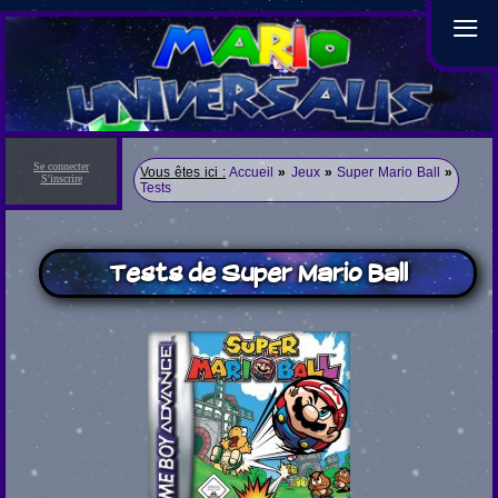
≡
Se connecter
Vous êtes ici :
Accueil
»
Jeux
»
Super Mario Ball
»
S'inscrire
Tests
Tests de Super Mario Ball