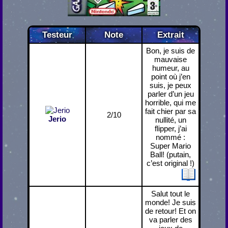
Testeur
Note
Extrait
Bon, je suis de
mauvaise
humeur, au
point où j’en
suis, je peux
parler d’un jeu
horrible, qui me
fait chier par sa
2/10
Jerio
nullité, un
flipper, j’ai
nommé :
Super Mario
Ball! (putain,
c’est original !)
Salut tout le
monde! Je suis
de retour! Et on
va parler des