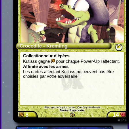
Crocodile - Kremling
Collectionneur d'épées
Kutlass gagne
pour chaque Power-Up l'affectant.
Affinité avec les armes
Les cartes affectant Kutlass ne peuvent pas être
choisies par votre adversaire
Illus.
gameboy.ign.com
- Card by KorHosik
Mario Universalis
8
14
#171