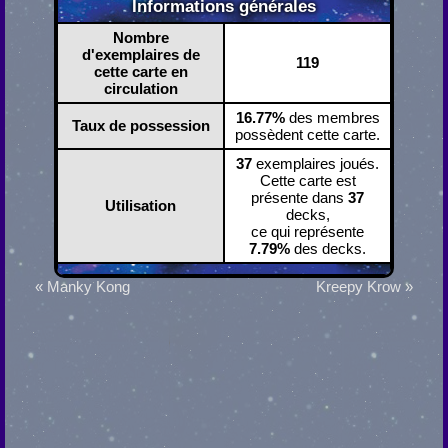
Informations générales
Nombre
d'exemplaires de
119
cette carte en
circulation
16.77%
des membres
Taux de possession
possèdent cette carte.
37
exemplaires joués.
Cette carte est
présente dans
37
Utilisation
decks,
ce qui représente
7.79%
des decks.
« Manky Kong
Kreepy Krow »