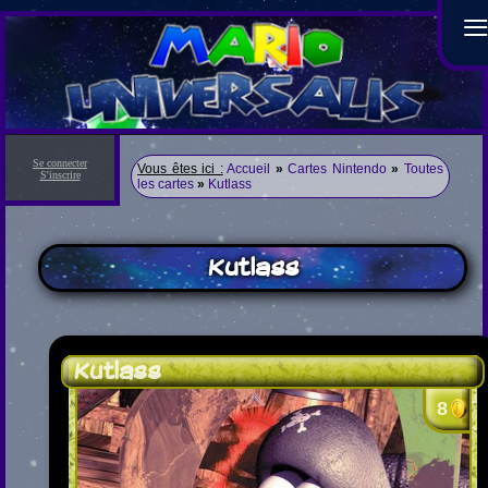
Se connecter
Vous êtes ici :
Accueil
»
Cartes Nintendo
»
Toutes
S'inscrire
les cartes
»
Kutlass
Kutlass
Kutlass
8