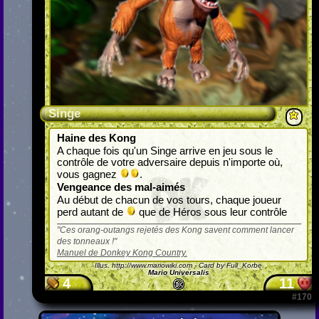
Singe
Haine des Kong
A chaque fois qu'un Singe arrive en jeu sous le
contrôle de votre adversaire depuis n'importe où,
vous gagnez
.
Vengeance des mal-aimés
Au début de chacun de vos tours, chaque joueur
perd autant de
que de Héros sous leur contrôle
Ces orang-outangs rejetés des Kong savent comment lancer
des tonneaux !
Manuel de Donkey Kong Country.
Illus.
http://www.mariowiki.com
- Card by Full_Korbe
Mario Universalis
4
11
#170