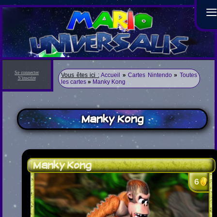
Se connecter
Vous êtes ici :
Accueil
»
Cartes Nintendo
»
Toutes
S'inscrire
les cartes
»
Manky Kong
Manky Kong
Manky Kong
6