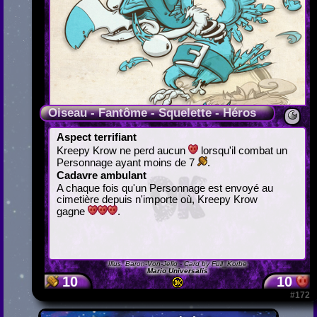
Oiseau - Fantôme - Squelette - Héros
Aspect terrifiant
Kreepy Krow ne perd aucun
lorsqu'il combat un
Personnage ayant moins de 7
.
Cadavre ambulant
A chaque fois qu'un Personnage est envoyé au
cimetière depuis n'importe où, Kreepy Krow
gagne
.
Illus.
Baron-Von-Jello
- Card by Full_Korbe
Mario Universalis
10
10
#172