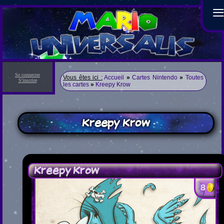
Se connecter
Vous êtes ici :
Accueil
»
Cartes Nintendo
»
Toutes
S'inscrire
les cartes
»
Kreepy Krow
Kreepy Krow
Kreepy Krow
8