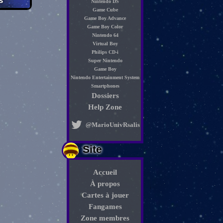
s
Nintendo DS
Game Cube
Game Boy Advance
Game Boy Color
Nintendo 64
Virtual Boy
Philips CD-i
Super Nintendo
Game Boy
Nintendo Entertainment System
Smartphones
Dossiers
Help Zone
@MarioUnivRsalis
Site
Accueil
À propos
Cartes à jouer
Fangames
Zone membres