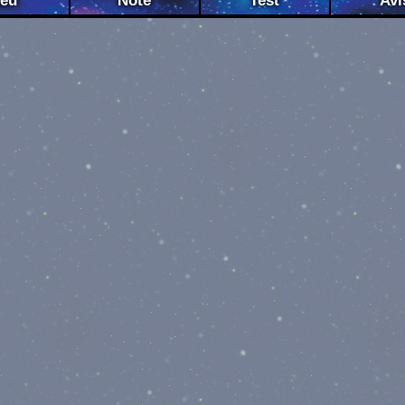
Jeu
Note
Test
Avi