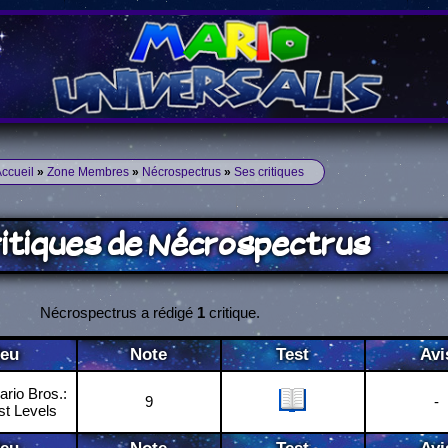
ccueil
»
Zone Membres
»
Nécrospectrus
»
Ses critiques
ritiques de Nécrospectrus
Nécrospectrus a rédigé
1
critique.
Jeu
Note
Test
Avi
rio Bros.:
9
-
st Levels