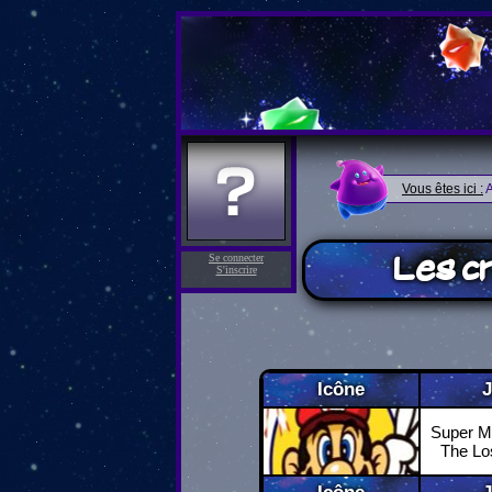
Vous êtes ici :
A
Les c
Se connecter
S'inscrire
Icône
Super Ma
The Lo