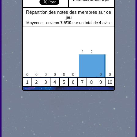
membres aiment ce jeu.
Répartition des notes des membres sur ce
jeu
Moyenne : environ
7.5
/
10
sur un total de
4
avis.
2
2
0
0
0
0
0
0
0
0
1
2
3
4
5
6
7
8
9
10