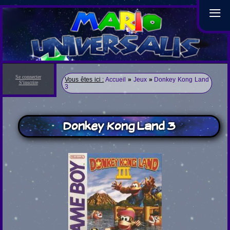
≡
Se connecter
Vous êtes ici :
Accueil
»
Jeux
»
Donkey Kong Land
S'inscrire
3
Donkey Kong Land 3