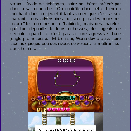
vœux... Avide de richesses, notre anti-héros préféré par
donc à sa recherche... On contrôle donc bel et bien un
méchant dans ce jeu,et il faut avouer que c'est assez
marrant : nos adversaires ne sont plus des monstres
bizarroïdes comme on a l'habitude, mais des matelots
que l'on dépouille de leurs richesses, des agents de
sécurité, quand ce n'est pas la flore agressive d'une
jungle prometteuse... Et bien sûr, Wario devra aussi faire
face aux pièges que ses rivaux de voleurs lui mettront sur
son chemin...