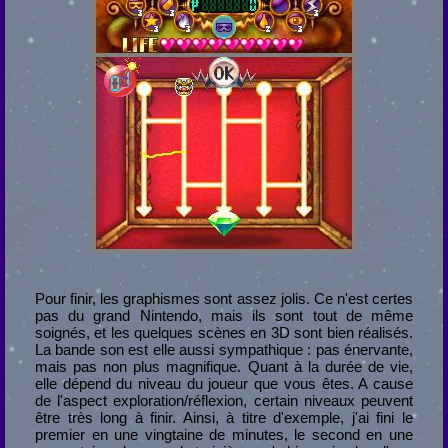
Pour finir, les graphismes sont assez jolis. Ce n'est certes
pas du grand Nintendo, mais ils sont tout de même
soignés, et les quelques scènes en 3D sont bien réalisés.
La bande son est elle aussi sympathique : pas énervante,
mais pas non plus magnifique. Quant à la durée de vie,
elle dépend du niveau du joueur que vous êtes. A cause
de l'aspect exploration/réflexion, certain niveaux peuvent
être très long à finir. Ainsi, à titre d'exemple, j'ai fini le
premier en une vingtaine de minutes, le second en une