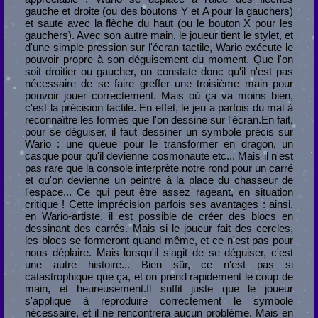
gauche et droite (ou des boutons Y et A pour la gauchers)
et saute avec la flèche du haut (ou le bouton X pour les
gauchers). Avec son autre main, le joueur tient le stylet, et
d'une simple pression sur l'écran tactile, Wario exécute le
pouvoir propre à son déguisement du moment. Que l'on
soit droitier ou gaucher, on constate donc qu'il n'est pas
nécessaire de se faire greffer une troisième main pour
pouvoir jouer correctement. Mais où ça va moins bien,
c'est la précision tactile. En effet, le jeu a parfois du mal à
reconnaître les formes que l'on dessine sur l'écran.En fait,
pour se déguiser, il faut dessiner un symbole précis sur
Wario : une queue pour le transformer en dragon, un
casque pour qu'il devienne cosmonaute etc... Mais il n'est
pas rare que la console interprète notre rond pour un carré
et qu'on devienne un peintre à la place du chasseur de
l'espace... Ce qui peut être assez rageant, en situation
critique ! Cette imprécision parfois ses avantages : ainsi,
en Wario-artiste, il est possible de créer des blocs en
dessinant des carrés. Mais si le joueur fait des cercles,
les blocs se formeront quand même, et ce n'est pas pour
nous déplaire. Mais lorsqu'il s'agit de se déguiser, c'est
une autre histoire... Bien sûr, ce n'est pas si
catastrophique que ça, et on prend rapidement le coup de
main, et heureusement.Il suffit juste que le joueur
s'applique à reproduire correctement le symbole
nécessaire, et il ne rencontrera aucun problème. Mais en