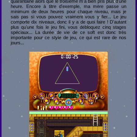
quarantaine alors que le troisième m'a bien pris plus d'une
heure. Encore à titre d'exemple, ma mère passe un
minimum de deux heures pour chaque niveau, mais je
sais pas si vous pouvez vraiment vous y fier... Le jeu
comporte dix niveaux, donc il y a de quoi faire ! D'autant
plus qu'une fois le jeu fini, vous débloquez cinq stages
spéciaux... La durée de vie de ce soft est donc très
importante pour ce style de jeu, ce qui est rare de nos
jours...