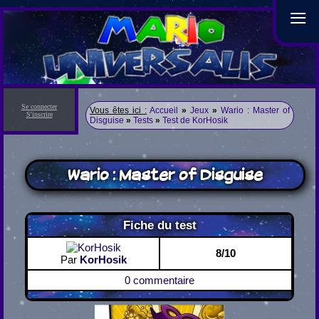
≡
Se connecter
Vous êtes ici :
Accueil
»
Jeux
»
Wario : Master of
S'inscrire
Disguise
»
Tests
»
Test de KorHosik
Wario : Master of Disguise
Fiche du test
8/10
Par
KorHosik
0 commentaire