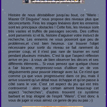
Histoire de nous déstabiliser jusqu'au bout, ce "Wario :
Master Of Disguise" nous propose des niveaux plus que
déconcertants. Finis les stages linéaires dont les ennemis
sont les principaux obstacles ! Cette fois, les niveaux sont
très vastes et truffés de passages secrets. Des coffres
sont parsemés ici et là, histoire d'aiguiser votre instinct de
recherche. Les ennemis ne vous poseront que peu de
problèmes,et c'est bien heureux, car trouver l'objet
nécessaire pour sortir du niveau se fait rarement du
premier coup, et il n'est pas rare de tourner en rond
pendant plusieurs minutes. C'est là que l'aspect réflexion
arrive en jeu : à vous de bien observer les décors et ses
différents éléments... Si vous pensez que quelque chose
a l'air bizarre, empressez-vous d'utiliser un de vos
déguisements pour pouvoir interagir avec lui. Ce n'est que
comme ça que vous progresserez dans ce jeu, mais il
arrive souvent qu'un détail nous échappe et qu'on passe à
côté sans le voir. C'est cet aspect du jeu qui est très
controversé : alors que certain aiment beaucoup cet
aspect "recherches", d'autres trouvent ce système
barbant et trop éloigné de l'esprit "Wario". C'est donc à
vous de juger si vous aimez ce genre de jeu ou pas ;-)