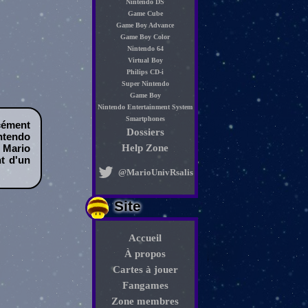
Nintendo DS
Game Cube
Game Boy Advance
Game Boy Color
Nintendo 64
Virtual Boy
Philips CD-i
Super Nintendo
Game Boy
Nintendo Entertainment System
Smartphones
cément
Dossiers
intendo
 Mario
Help Zone
t d'un
@MarioUnivRsalis
Site
Accueil
À propos
Cartes à jouer
Fangames
Zone membres