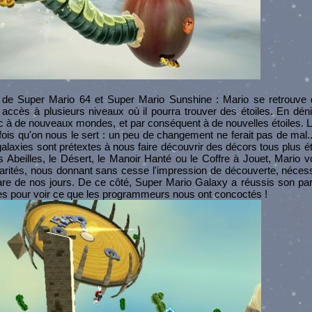
i de Super Mario 64 et Super Mario Sunshine : Mario se retrouv
 a accès à plusieurs niveaux où il pourra trouver des étoiles. En dén
nc à de nouveaux mondes, et par conséquent à de nouvelles étoiles. L
 fois qu'on nous le sert : un peu de changement ne ferait pas de mal.
 galaxies sont prétextes à nous faire découvrir des décors tous plus 
 Abeilles, le Désert, le Manoir Hanté ou le Coffre à Jouet, Mario v
arités, nous donnant sans cesse l'impression de découverte, néces
are de nos jours. De ce côté, Super Mario Galaxy a réussis son pari
ies pour voir ce que les programmeurs nous ont concoctés !