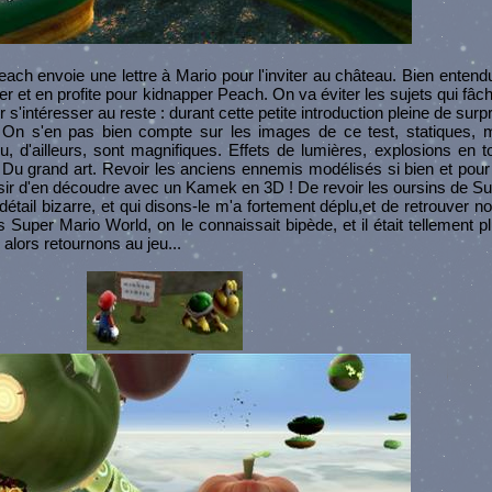
each envoie une lettre à Mario pour l'inviter au château. Bien entend
her et en profite pour kidnapper Peach. On va éviter les sujets qui fâch
 s'intéresser au reste : durant cette petite introduction pleine de surp
. On s'en pas bien compte sur les images de ce test, statiques, 
u, d'ailleurs, sont magnifiques. Effets de lumières, explosions en to
 Du grand art. Revoir les anciens ennemis modélisés si bien et pour 
plaisir d'en découdre avec un Kamek en 3D ! De revoir les oursins de 
détail bizarre, et qui disons-le m'a fortement déplu,et de retrouver 
s Super Mario World, on le connaissait bipède, et il était tellement 
 alors retournons au jeu...