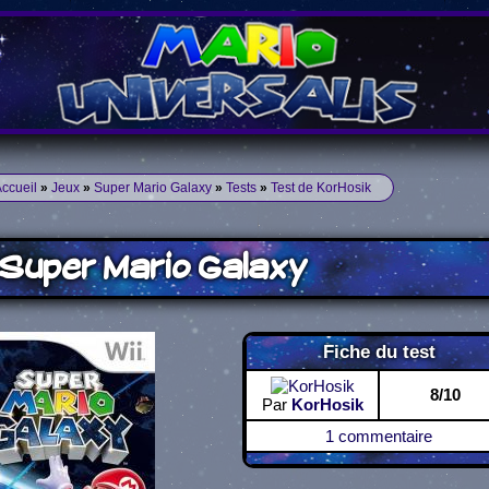
ccueil
»
Jeux
»
Super Mario Galaxy
»
Tests
»
Test de KorHosik
Super Mario Galaxy
Fiche du test
8/10
Par
KorHosik
1 commentaire