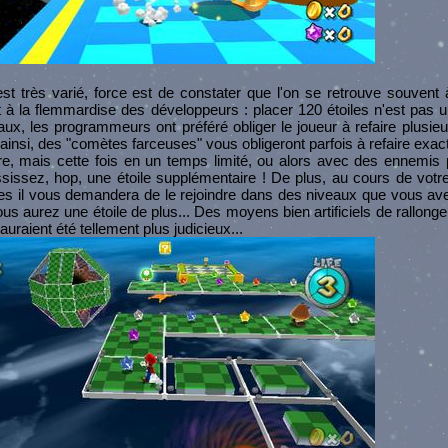
est très varié, force est de constater que l'on se retrouve souvent
t à la flemmardise des développeurs : placer 120 étoiles n'est pas 
eaux, les programmeurs ont préféré obliger le joueur à refaire plusie
: ainsi, des "comètes farceuses" vous obligeront parfois à refaire ex
e, mais cette fois en un temps limité, ou alors avec des ennemis 
sissez, hop, une étoile supplémentaire ! De plus, au cours de votre
es il vous demandera de le rejoindre dans des niveaux que vous avez
vous aurez une étoile de plus... Des moyens bien artificiels de rallonge
uraient été tellement plus judicieux...