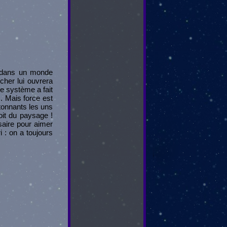
e dans un monde
icher lui ouvrera
e système a fait
.. Mais force est
étonnants les uns
oit du paysage !
saire pour aimer
 : on a toujours