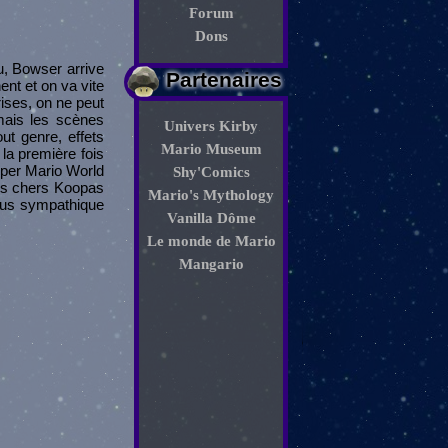
Forum
Dons
u, Bowser arrive
Partenaires
ent et on va vite
rises, on ne peut
mais les scènes
Univers Kirby
ut genre, effets
Mario Museum
la première fois
Super Mario World
Shy'Comics
nos chers Koopas
Mario's Mythology
plus sympathique
Vanilla Dôme
Le monde de Mario
Mangario