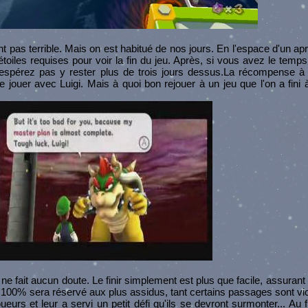
t pas terrible. Mais on est habitué de nos jours. En l'espace d'un ap
toiles requises pour voir la fin du jeu. Après, si vous avez le temps
'espérez pas y rester plus de trois jours dessus.La récompense à 
 jouer avec Luigi. Mais à quoi bon rejouer à un jeu que l'on a fin
ne fait aucun doute. Le finir simplement est plus que facile, assuran
r à 100% sera réservé aux plus assidus, tant certains passages sont vic
urs et leur a servi un petit défi qu'ils se devront surmonter... Au fi