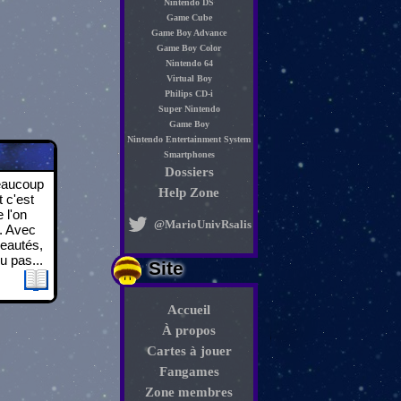
Nintendo DS
Game Cube
Game Boy Advance
Game Boy Color
Nintendo 64
Virtual Boy
Philips CD-i
Super Nintendo
Game Boy
Nintendo Entertainment System
Smartphones
Dossiers
beaucoup
Help Zone
 c'est
 l'on
@MarioUnivRsalis
. Avec
veautés,
u pas...
Site
Accueil
À propos
Cartes à jouer
Fangames
Zone membres