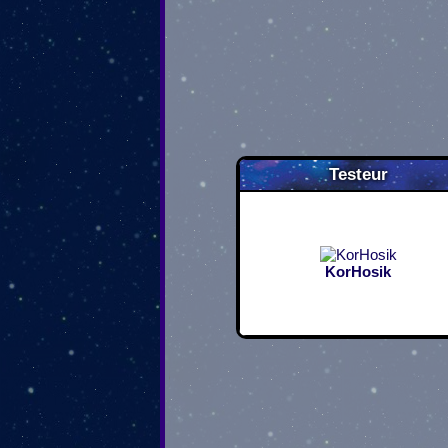
Testeur
KorHosik