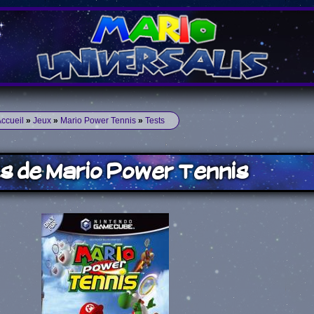
ccueil
»
Jeux
»
Mario Power Tennis
»
Tests
s de Mario Power Tennis