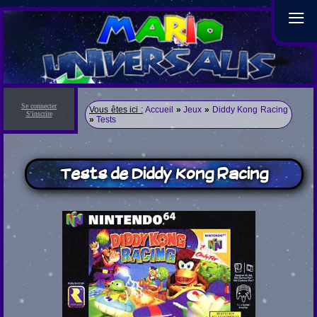
≡
Se connecter
Vous êtes ici :
Accueil
»
Jeux
»
Diddy Kong Racing
S'inscrire
»
Tests
Tests de Diddy Kong Racing