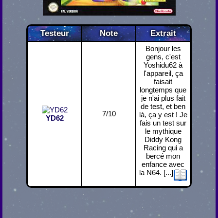
Testeur
Note
Extrait
Bonjour les
gens, c'est
Yoshidu62 à
l'appareil, ça
faisait
longtemps que
je n'ai plus fait
de test, et ben
7/10
là, ça y est ! Je
YD62
fais un test sur
le mythique
Diddy Kong
Racing qui a
bercé mon
enfance avec
la N64. [...]