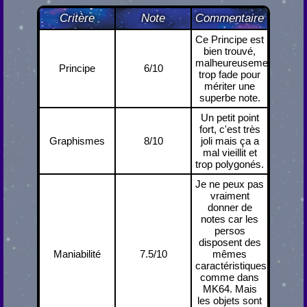
Critère
Note
Commentaire
Ce Principe est
bien trouvé,
malheureusement
Principe
6/10
trop fade pour
mériter une
superbe note.
Un petit point
fort, c'est très
Graphismes
8/10
joli mais ça a
mal vieillit et
trop polygonés.
Je ne peux pas
vraiment
donner de
notes car les
persos
disposent des
Maniabilité
7.5/10
mêmes
caractéristiques,
comme dans
MK64. Mais
les objets sont