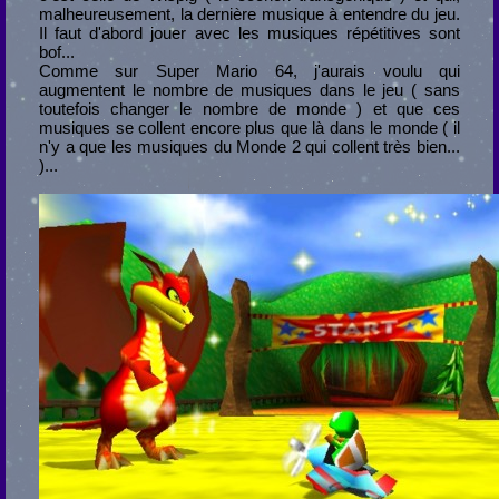
malheureusement, la dernière musique à entendre du jeu.
Il faut d'abord jouer avec les musiques répétitives sont
bof...
Comme sur Super Mario 64, j'aurais voulu qui
augmentent le nombre de musiques dans le jeu ( sans
toutefois changer le nombre de monde ) et que ces
musiques se collent encore plus que là dans le monde ( il
n'y a que les musiques du Monde 2 qui collent très bien...
)...