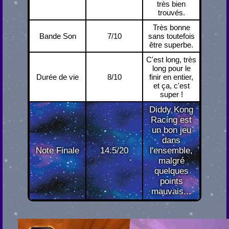
très bien
trouvés.
Très bonne
Bande Son
7/10
sans toutefois
être superbe.
C'est long, très
long pour le
Durée de vie
8/10
finir en entier,
et ça, c'est
super !
Diddy Kong
Racing est
un bon jeu
dans
Note Finale
14.5/20
l'ensemble,
malgré
quelques
points
mauvais...