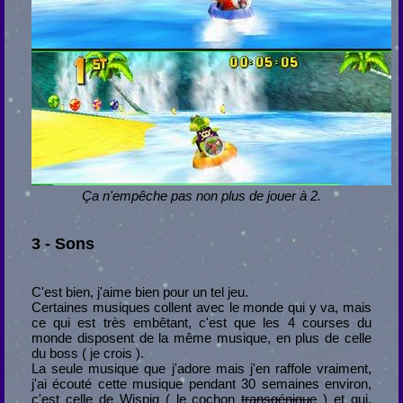
Ça n'empêche pas non plus de jouer à 2.
3 - Sons
C'est bien, j'aime bien pour un tel jeu.
Certaines musiques collent avec le monde qui y va, mais
ce qui est très embêtant, c'est que les 4 courses du
monde disposent de la même musique, en plus de celle
du boss ( je crois ).
La seule musique que j'adore mais j'en raffole vraiment,
j'ai écouté cette musique pendant 30 semaines environ,
c'est celle de Wispig ( le cochon
transgénique
) et qui,