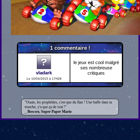
1
commentaire !
le jeux est cool malgré
ses nombreuse
vladark
critiques
Le 10/04/2015 à 17H28
Ouais, les prophéties, c'est que du flan ! Une baffe dans ta
tronche, y'a que ça de vrai !
Bowser, Super Paper Mario