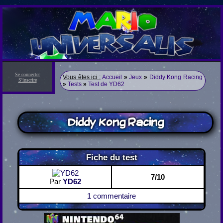
Se connecter
Vous êtes ici :
Accueil
»
Jeux
»
Diddy Kong Racing
S'inscrire
»
Tests
»
Test de YD62
Diddy Kong Racing
Fiche du test
7/10
Par
YD62
1 commentaire