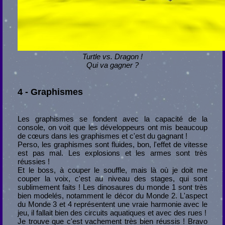
Turtle vs. Dragon !
Qui va gagner ?
4 - Graphismes
Les graphismes se fondent avec la capacité de la
console, on voit que les développeurs ont mis beaucoup
de cœurs dans les graphismes et c'est du gagnant !
Perso, les graphismes sont fluides, bon, l'effet de vitesse
est pas mal. Les explosions et les armes sont très
réussies !
Et le boss, à couper le souffle, mais là où je doit me
couper la voix, c'est au niveau des stages, qui sont
sublimement faits ! Les dinosaures du monde 1 sont très
bien modelés, notamment le décor du Monde 2. L'aspect
du Monde 3 et 4 représentent une vraie harmonie avec le
jeu, il fallait bien des circuits aquatiques et avec des rues !
Je trouve que c'est vachement très bien réussis ! Bravo