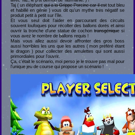
Taj ( un éléphant
qui a la Grippe Porcine car il est
tout bleu
et habillé en génie ) vous dit qu'un mythe très négatif se
produit petit à petit sur l'île.
Et vous seul doit l'aider en parcourant des circuits
souvent loufoques pour récolter des ballons dorés et ainsi
ouvrir la tronche d'une statue de cochon
transgénique
si
vous avez le nombre de ballons requis !
Mais vous allez aussi devoir affronter des gros boss
aussi horribles les uns que les autres ( mon préféré étant
le dragon ) pour collecter des amulettes qui sont aussi
primordiales pour l'ouvrir.
Ça, c'était le scénario, moi perso je le trouve pas mal pour
l'unique jeu de course qui propose un scénario !