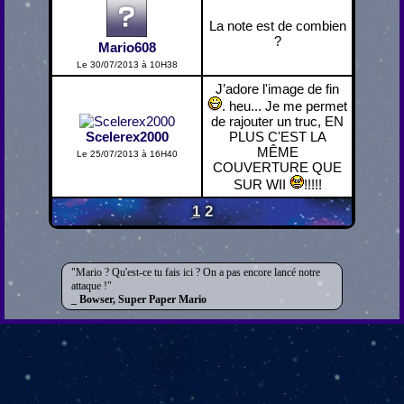
La note est de combien
?
Mario608
Le 30/07/2013 à 10H38
J’adore l'image de fin
. heu... Je me permet
de rajouter un truc, EN
Scelerex2000
PLUS C'EST LA
MÊME
Le 25/07/2013 à 16H40
COUVERTURE QUE
SUR WII
!!!!!
1
2
Mario ? Qu'est-ce tu fais ici ? On a pas encore lancé notre
attaque !
Bowser, Super Paper Mario