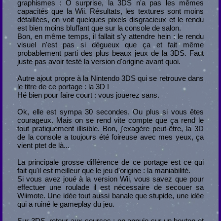
graphismes : Ô surprise, la 3DS n'a pas les mêmes
capacités que la Wii. Résultats, les textures sont moins
détaillées, on voit quelques pixels disgracieux et le rendu
est bien moins bluffant que sur la console de salon.
Bon, en même temps, il fallait s'y attendre hein : le rendu
visuel n'est pas si dégueux que ça et fait même
probablement parti des plus beaux jeux de la 3DS. Faut
juste pas avoir testé la version d'origine avant quoi.
Autre ajout propre à la Nintendo 3DS qui se retrouve dans
le titre de ce portage : la 3D !
Hé bien pour faire court : vous jouerez sans.
Ok, elle est sympa 30 secondes. Ou plus si vous êtes
courageux. Mais on se rend vite compte que ça rend le
tout pratiquement illisible. Bon, j'exagère peut-être, la 3D
de la console a toujours été foireuse avec mes yeux, ça
vient ptet de là...
La principale grosse différence de ce portage est ce qui
fait qu'il est meilleur que le jeu d'origine : la maniabilité.
Si vous avez joué à la version Wii, vous savez que pour
effectuer une roulade il est nécessaire de secouer sa
Wiimote. Une idée tout aussi banale que stupide, une idée
qui a ruiné le gameplay du jeu.
Sur 3DS, retour aux sources : on appuie sur un bouton et