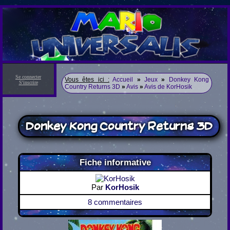
Se connecter
Vous êtes ici :
Accueil
»
Jeux
»
Donkey Kong
S'inscrire
Country Returns 3D
»
Avis
»
Avis de KorHosik
Donkey Kong Country Returns 3D
Fiche informative
Par
KorHosik
8 commentaires