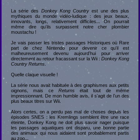
La série des
Donkey Kong Country
est une des plus
mythiques du monde vidéo-ludique : des jeux beaux,
innovants, longs, relativement difficiles... On pourrait
même dire qu'ils surpassent notre cher plombier
moustachu !
Je vais passer les tristes passages Historiques où Rare
part de chez Nintendo pour devenir ce qu'il est
malheureusement devenu aujourd'hui pour arriver
directement au retour fracassant sur la Wii :
Donkey Kong
Country Returns
.
Quelle claque visuelle !
La série nous avait habituée à des graphismes aux petits
oignons, mais ce
Returns
était tout de même
impressionnant. De mon humble avis, il s'agit de l'un des
plus beaux titres sur Wii.
Alors certes, on a perdu pas mal de choses depuis les
épisodes SNES : les Kremlings semblent être une race
éteinte, Donkey Kong ne doit plus savoir nager puisque
les passages aquatiques ont disparu, une bonne partie
des animaux qui nous aidaient sont probablement partis
au zoo...