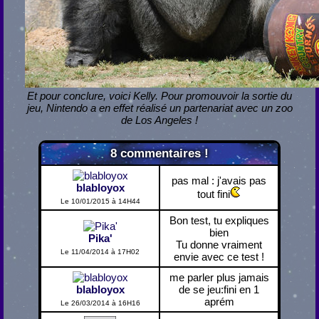
Et pour conclure, voici Kelly. Pour promouvoir la sortie du
jeu, Nintendo a en effet réalisé un partenariat avec un zoo
de Los Angeles !
8
commentaires !
pas mal : j'avais pas
blabloyox
tout fini
Le 10/01/2015 à 14H44
Bon test, tu expliques
bien
Pika'
Tu donne vraiment
Le 11/04/2014 à 17H02
envie avec ce test !
me parler plus jamais
blabloyox
de se jeu:fini en 1
aprém
Le 26/03/2014 à 16H16