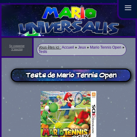
≡
Se connecter
Vous êtes ici :
Accueil
»
Jeux
»
Mario Tennis Open
»
S'inscrire
Tests
Tests de Mario Tennis Open