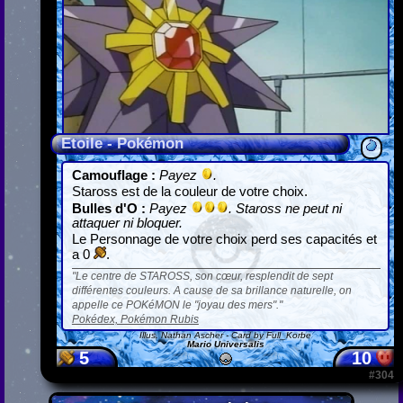
Etoile - Pokémon
Camouflage :
Payez
.
Staross est de la couleur de votre choix.
Bulles d'O :
Payez
. Staross ne peut ni
attaquer ni bloquer.
Le Personnage de votre choix perd ses capacités et
a 0
.
Le centre de STAROSS, son cœur, resplendit de sept
différentes couleurs. A cause de sa brillance naturelle, on
appelle ce POKéMON le "joyau des mers".
Pokédex, Pokémon Rubis
Illus.
Nathan Ascher
- Card by Full_Korbe
Mario Universalis
5
10
#304