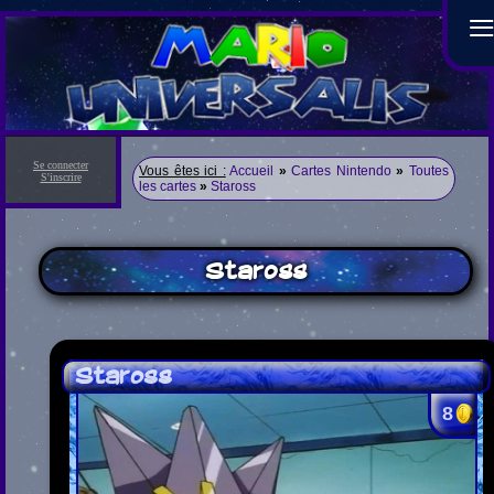
Se connecter
Vous êtes ici :
Accueil
»
Cartes Nintendo
»
Toutes
S'inscrire
les cartes
»
Staross
Staross
Staross
8