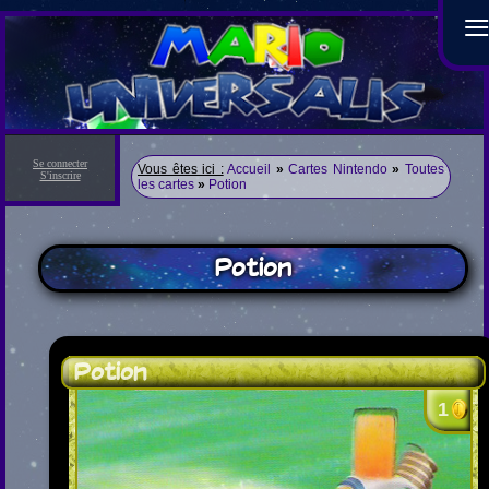
Se connecter
Vous êtes ici :
Accueil
»
Cartes Nintendo
»
Toutes
S'inscrire
les cartes
»
Potion
Potion
Potion
1