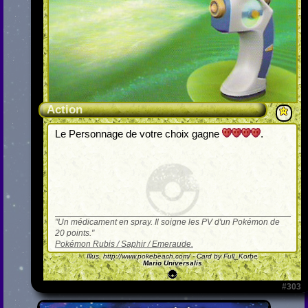
Action
Le Personnage de votre choix gagne
.
Un médicament en spray. Il soigne les PV d'un Pokémon de
20 points.
Pokémon Rubis / Saphir / Emeraude.
Illus.
http://www.pokebeach.com/
- Card by Full_Korbe
Mario Universalis
#303