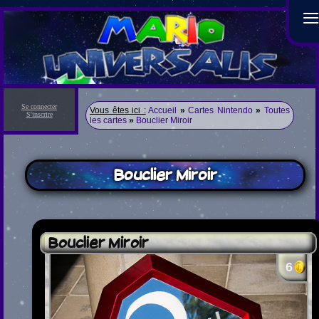
Se connecter
Vous êtes ici :
Accueil
»
Cartes Nintendo
»
Toutes
S'inscrire
les cartes
»
Bouclier Miroir
Bouclier Miroir
Bouclier Miroir
6