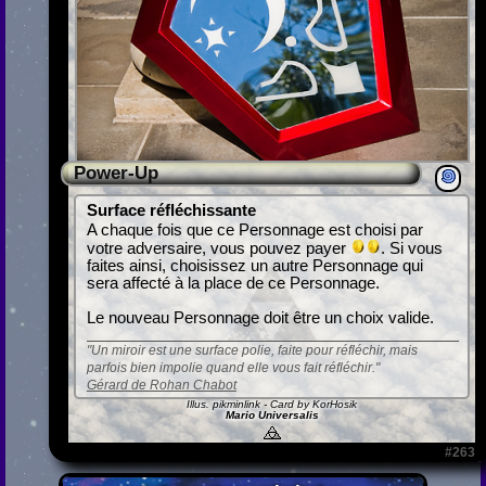
Power-Up
Surface réfléchissante
A chaque fois que ce Personnage est choisi par
votre adversaire, vous pouvez payer
. Si vous
faites ainsi, choisissez un autre Personnage qui
sera affecté à la place de ce Personnage.
Le nouveau Personnage doit être un choix valide.
Un miroir est une surface polie, faite pour réfléchir, mais
parfois bien impolie quand elle vous fait réfléchir.
Gérard de Rohan Chabot
Illus.
pikminlink
- Card by KorHosik
Mario Universalis
#263