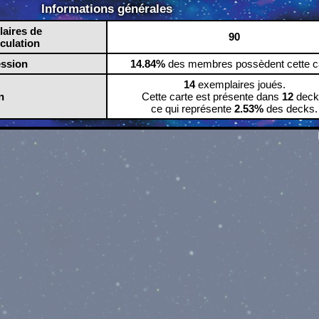
Informations générales
aires de
90
rculation
ession
14.84%
des membres possèdent cette ca
14
exemplaires joués.
n
Cette carte est présente dans
12
deck
ce qui représente
2.53%
des decks.