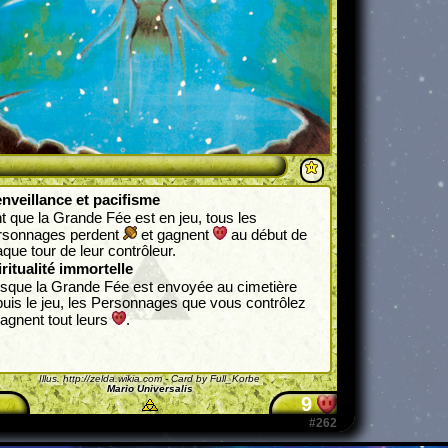
nveillance et pacifisme
t que la Grande Fée est en jeu, tous les
rsonnages perdent
et gagnent
au début de
que tour de leur contrôleur.
ritualité immortelle
sque la Grande Fée est envoyée au cimetière
uis le jeu, les Personnages que vous contrôlez
agnent tout leurs
.
Illus.
http://zelda.wikia.com
- Card by Full_Korbe
Mario Universalis
9
#262