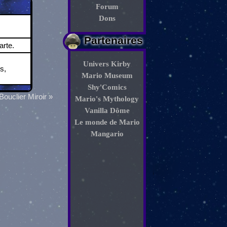
Forum
Dons
Partenaires
rte.
Univers Kirby
s,
Mario Museum
Shy'Comics
Bouclier Miroir »
Mario's Mythology
Vanilla Dôme
Le monde de Mario
Mangario