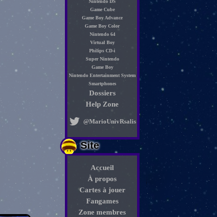
Nintendo DS
Game Cube
Game Boy Advance
Game Boy Color
Nintendo 64
Virtual Boy
Philips CD-i
Super Nintendo
Game Boy
Nintendo Entertainment System
Smartphones
Dossiers
Help Zone
@MarioUnivRsalis
Site
Accueil
À propos
Cartes à jouer
Fangames
Zone membres