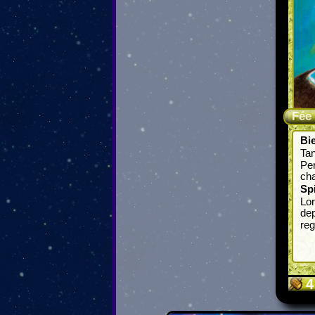
Fée
Bie
Tan
Pe
cha
Spi
Lor
dep
reg
4