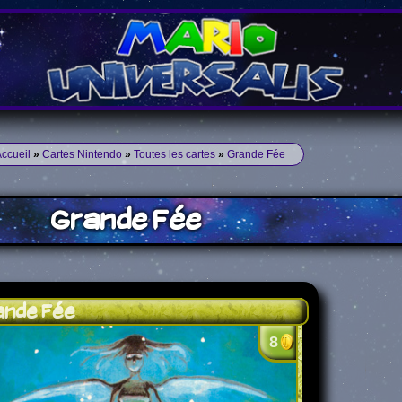
ccueil
»
Cartes Nintendo
»
Toutes les cartes
»
Grande Fée
Grande Fée
ande Fée
8