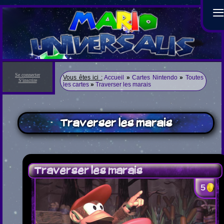
Se connecter
Vous êtes ici :
Accueil
»
Cartes Nintendo
»
Toutes
S'inscrire
les cartes
»
Traverser les marais
Traverser les marais
Traverser les marais
5