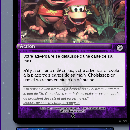
Action
Votre adversaire se défausse d'une carte de sa
main.
S'il y a un Terrain
en jeu, votre adversaire révèle
à la place trois cartes de sa main. Choisissez-en
une et votre adversaire s'en défausse.
Un autre Gallion Kremling a échoué au Quai Krem. Autrefois
le port de l'Île Crocodile, cet endroit est maintenant un marais
où grouillent des rats et autres vermines.
Manuel de Donkey Kong Country 2.
Illus.
http://www.nintendojo.fr/
- Card by KorHosik
Mario Universalis
#159