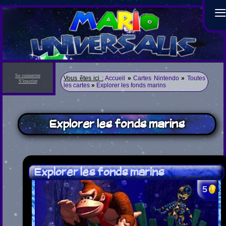
Se connecter
Vous êtes ici :
Accueil
»
Cartes Nintendo
»
Toutes
S'inscrire
les cartes
»
Explorer les fonds marins
Explorer les fonds marins
Explorer les fonds marins
5