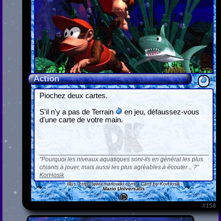
Action
Piochez deux cartes.
S'il n'y a pas de Terrain
en jeu, défaussez-vous
d'une carte de votre main.
Pourquoi les niveaux aquatiques sont-ils en général les plus
chiants à jouer, mais aussi les plus agréables à écouter... ?
KorHosik
Illus.
http://www.mariowiki.com/
- Card by KorHosik
Mario Universalis
#158