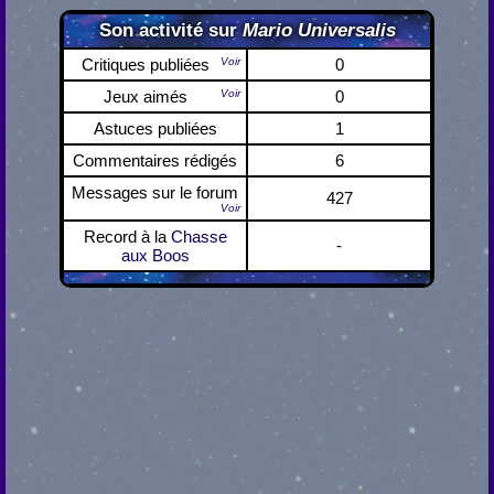
Son activité sur
Mario Universalis
Critiques publiées
Voir
0
Jeux aimés
Voir
0
Astuces publiées
1
Commentaires rédigés
6
Messages sur le forum
427
Voir
Record à la
Chasse
-
aux Boos