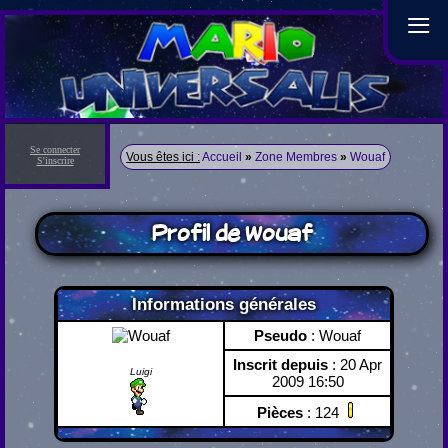
≡
Se connecter
Vous êtes ici :
Accueil
»
Zone Membres
»
Wouaf
S'inscrire
Profil de Wouaf
Informations générales
Pseudo
: Wouaf
Inscrit depuis
: 20 Apr
Luigi
2009 16:50
Pièces
: 124